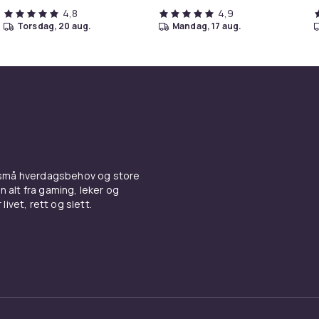
4,8
4,9
torsdag, 20 aug.
mandag, 17 aug.
 små hverdagsbehov og store
n alt fra gaming, leker og
livet, rett og slett.