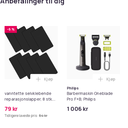
Anbefalinger til dig
-6 %
Kjøp
Kjøp
Legg vanntette selvklebende reparasjons
Legg Barbe
Philips
vanntette selvklebende
Barbermaskin Oneblade
reparasjonslapper, 8 stk.
Pro F+B, Philips
Black
79 kr
1 006 kr
Tidligere laveste pris:
84 kr