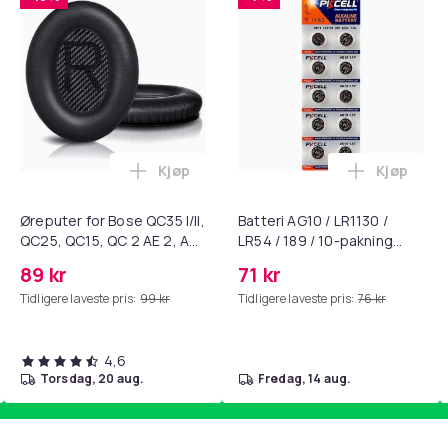
Kjøp
Kjøp
standsbånd - mage- og kjernetrening, yoga og hjemmegymnast
ærebrett i titan, antibakterielt skjærebrett, skjærebrett i rustf
Legg Øreputer for Bose QC35 I/II, QC25, 
Legg Batte
Øreputer for Bose QC35 I/II,
Batteri AG10 / LR1130 /
QC25, QC15, QC 2 AE 2, AE
LR54 / 189 / 10-pakning
2i, AE 2w, SoundTrue,
PKcell
89 kr
71 kr
SoundLink Black
Tidligere laveste pris:
99 kr
Tidligere laveste pris:
76 kr
4,6
torsdag, 20 aug.
fredag, 14 aug.