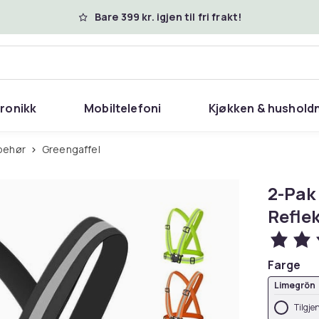
Bare 399 kr. igjen til fri frakt!
tronikk
Mobiltelefoni
Kjøkken & hushold
lbehør
Greengaffel
2-Pak 
Reflek
Farge
Limegrön
Tilgje