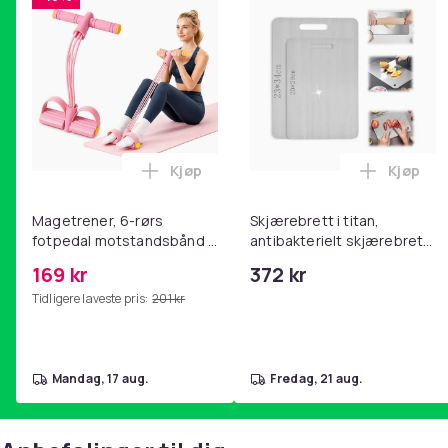
Kjøp
Kjøp
Legg Magetrener, 6-rørs fotpedal mot
Legg Skj
Magetrener, 6-rørs
Skjærebrett i titan,
fotpedal motstandsbånd -
antibakterielt skjærebrett,
mage- og kjernetrening,
skjærebrett i rustfritt stål,
169 kr
372 kr
yoga og
BPA-fri (2 stk.)
Tidligere laveste pris:
201 kr
hjemmegymnastikk Pink
mandag, 17 aug.
fredag, 21 aug.