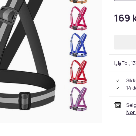
169 
To., 13
Sikk
14 d
Selg
Nor