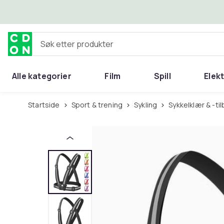
Hopp til hovedinnhold
Søk etter produkter
Alle kategorier
Film
Spill
Elek
Startside
Sport & trening
Sykling
Sykkelklær & -ti