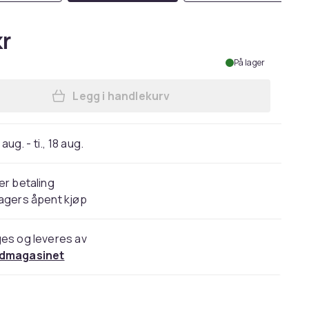
kr
På lager
Legg i handlekurv
Legg 2-Pak - Refleksvest for voksne
 aug. - ti., 18 aug.
er betaling
agers åpent kjøp
es og leveres av
dmagasinet