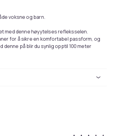
både voksne og barn.
rket med denne høyytelses refleksselen.
ner for å sikre en komfortabel passform, og
 denne på blir du synlig opptil 100 meter
en både store og små, fra 3 år og opp til
øre seg mer trygg og sikker i trafikken, for
m
te for økt sikkerhet