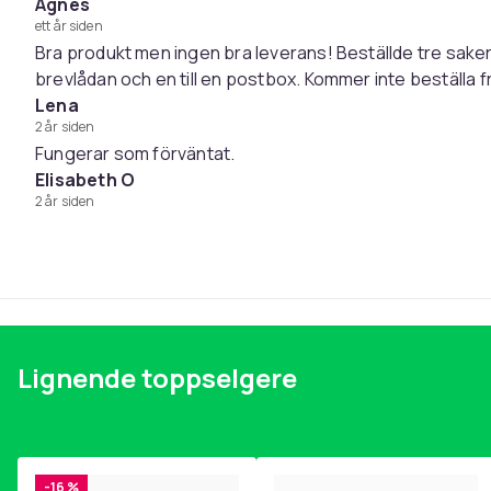
Midjestørrelse: fra ca. 51 cm
Agnes
Justerbar: Ja
ett år siden
Bra produkt men ingen bra leverans! Beställde tre saker s
Bredde på bånd: 5 cm
brevlådan och en till en postbox. Kommer inte beställa 
Alder: passer voksne og barn fra ca. 3 år
Lena
Synlighet: opptil 100 meter
2 år siden
Farge: velg mellom svart, limegrønn eller svart+lim
Fungerar som förväntat.
Antall: 2 stk
Elisabeth O
2 år siden
Farge
Vekt, gram
Artikkel nr.
Produktsikkerhetsinformasjon
Lignende toppselgere
-16 %