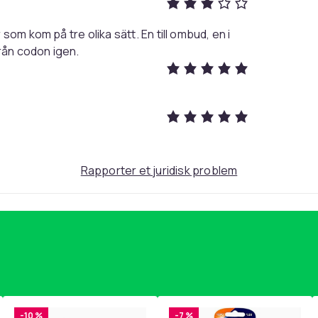
om kom på tre olika sätt. En till ombud, en i
från codon igen.
egrønn
Svart
204
Rapporter et juridisk problem
580f1376-4c48-4e57-9240-ab83ce5f9f30
-10 %
-7 %