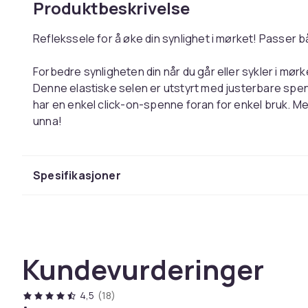
Produktbeskrivelse
Reflekssele for å øke din synlighet i mørket! Passer 
Forbedre synligheten din når du går eller sykler i mø
Denne elastiske selen er utstyrt med justerbare spen
har en enkel click-on-spenne foran for enkel bruk. Med
unna!
Takket være elastisiteten og justerbarheten passer d
voksne. Perfekt for hele familien og en enkel måte å gj
Spesifikasjoner
alle.
Elastisk og justerbar for en skreddersydd passfor
Slitesterkt materiale med høyreflekterende overfla
Kundevurderinger
Materiale: Terylene (polyesterfiber), ABS
Vannavstøtende: Nei
Størrelse: 52,5 x 51 cm
4,5
(18)