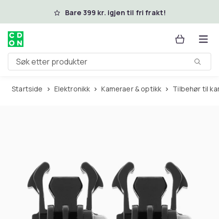
Hopp til hovedinnhold
Bare 399 kr. igjen til fri frakt!
Søk etter produkter
Startside
Elektronikk
Kameraer & optikk
Tilbehør til 