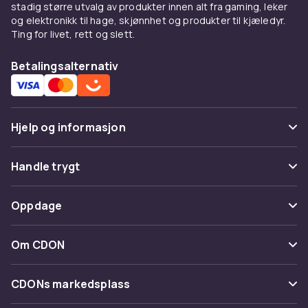
stadig større utvalg av produkter innen alt fra gaming, leker
og elektronikk til hage, skjønnhet og produkter til kjæledyr.
Ting for livet, rett og slett.
Betalingsalternativ
Hjelp og informasjon
Vanlige spørsmål
Handle trygt
Spor pakke
Betaling
Oppdage
Angre & returner her
Levering
Kategorier
Kontakt oss
Om CDON
Vilkår & policy
Varemerker
Om oss
Tilbakekallinger
CDONs markedsplass
Guider
Kundeanmeldelser