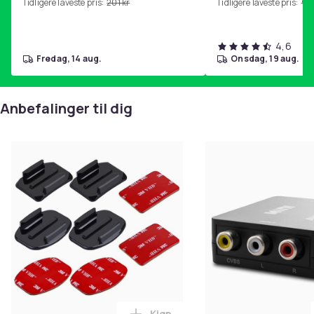
Tidligere laveste pris:
201 kr
Tidligere laveste pris:
99 
4,6
fredag, 14 aug.
onsdag, 19 aug.
Anbefalinger til dig
Kjøp