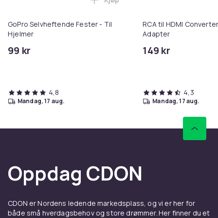
Legg GoPro Selvheftende Fester 
GoPro Selvheftende Fester - Til
RCA til HDMI Converter
Hjelmer
Adapter
99 kr
149 kr
4,8
4,3
mandag, 17 aug.
mandag, 17 aug.
Oppdag CDON
CDON er Nordens ledende markedsplass, og vi er her for
både små hverdagsbehov og store drømmer. Her finner du et