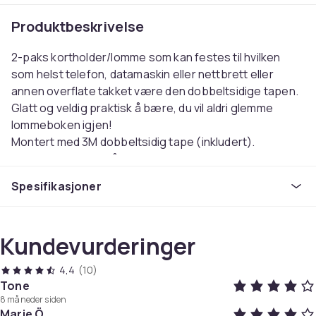
Produktbeskrivelse
2-paks kortholder/lomme som kan festes til hvilken
som helst telefon, datamaskin eller nettbrett eller
annen overflate takket være den dobbeltsidige tapen.
Glatt og veldig praktisk å bære, du vil aldri glemme
lommeboken igjen!
Montert med 3M dobbeltsidig tape (inkludert).
Funksjoner:< br>Mål: 5x8cm
Vekt: ca. 12g
Spesifikasjoner
Farge: Velg fra listen.
Antall: 2
Farge
Kundevurderinger
Purple
4,4
(10)
Artikkel nr.
Tone
52d50ff0-4884-5a46-9700-8168ef674d56
8 måneder siden
Marie Ö