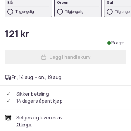
Blå
Grønn
Gul
Tilgjengelig
Tilgjengelig
Tilgjengel
121 kr
På lager
Legg i handlekurv
Legg 2-pack Universal Mobi
Fr., 14 aug. - on., 19 aug.
Sikker betaling
14 dagers åpent kjøp
Selges og leveres av
Otego