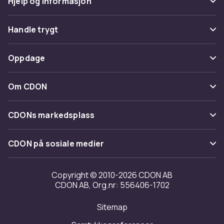
Hjelp og informasjon
Vanlige spørsmål
Handle trygt
Spor pakke
Betaling
Oppdage
Angre & returner her
Levering
Kategorier
Kontakt oss
Om CDON
Vilkår & policy
Varemerker
Om oss
Tilbakekallinger
CDONs markedsplass
Guider
Kundeanmeldelser
Merchant Help Center
CDON på sosiale medier
Jobbe på CDON
Investor relations
Copyright © 2010-2026 CDON AB
CDON AB, Org.nr: 556406-1702
Tilgjengelighet
Sitemap