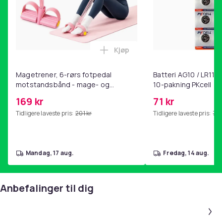
Kjøp
Legg Magetrener, 6-rørs fotp
Magetrener, 6-rørs fotpedal
Batteri AG10 / LR1130
motstandsbånd - mage- og
10-pakning PKcell
kjernetrening, yoga og
169 kr
71 kr
hjemmegymnastikk Pink
Tidligere laveste pris:
201 kr
Tidligere laveste pris:
76 
mandag, 17 aug.
fredag, 14 aug.
Anbefalinger til dig