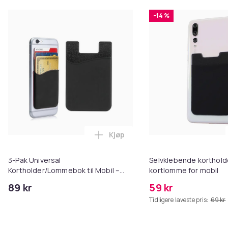
-14 %
Kjøp
Legg 3-Pak Universal Kortholder
3-Pak Universal
Selvklebende korthold
Kortholder/Lommebok til Mobil –
kortlomme for mobil
Selvheftende
89 kr
59 kr
Tidligere laveste pris:
69 kr