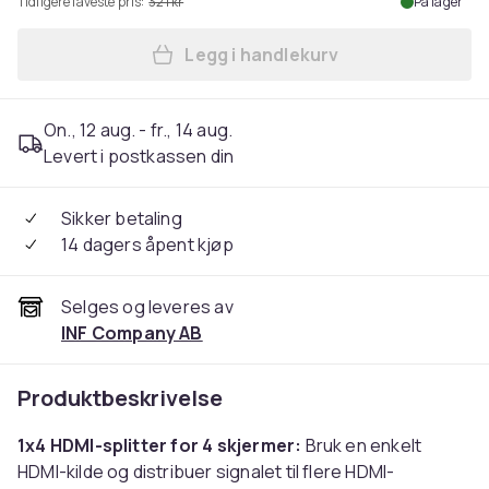
Tidligere laveste pris:
321 kr
På lager
Legg i handlekurv
Legg 1x4 HDMI-splitter til 4
On., 12 aug. - fr., 14 aug.
Levert i postkassen din
Sikker betaling
14 dagers åpent kjøp
Selges og leveres av
INF Company AB
Produktbeskrivelse
1x4 HDMI-splitter for 4 skjermer:
Bruk en enkelt
HDMI-kilde og distribuer signalet til flere HDMI-