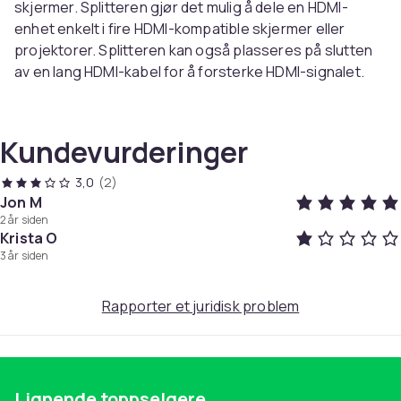
skjermer. Splitteren gjør det mulig å dele en HDMI-
enhet enkelt i fire HDMI-kompatible skjermer eller
projektorer. Splitteren kan også plasseres på slutten
av en lang HDMI-kabel for å forsterke HDMI-signalet.
Standard AWG2- og h6-kabler:
Overføringsavstanden for inngang er opptil 15 meter
Kundevurderinger
og overføringsavstanden er opptil 15 meter
(oppløsning 1080P og lavere).
3,0
(2)
Jon M
2 år siden
Fungerer for forskjellige HDMI-kilder:
Koble til
Krista O
ønsket signalkilde med høy oppløsning, f.eks. DVD-
3 år siden
spiller, A/V-mottaker, digitalboks eller datamaskin, og
speil innholdet på 4 skjermer.
Rapporter et juridisk problem
Spesifikasjoner:
HDMI 1.4b
Lignende toppselgere