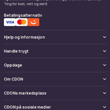
Ting for livet, rett og slett.
Betalingsalternativ
Hjelp og informasjon
Vanlige spørsmål
Handle trygt
Spor pakke
Betaling
Oppdage
Angre & returner her
Levering
Kategorier
Kontakt oss
Om CDON
Vilkår & policy
Varemerker
Om oss
Tilbakekallinger
CDONs markedsplass
Guider
Kundeanmeldelser
Merchant Help Center
CDON på sosiale medier