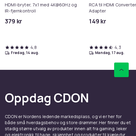
HDMI-bryter, 7x1 med 4K@60Hz og
RCA til HDMI Converter
IR-fjernkontroll
Adapter
379 kr
149 kr
4,8
4,3
fredag, 14 aug.
mandag, 17 aug.
Oppdag CDON
CDON er Nordens ledende markedsplass, og vi er her for
både små hverdagsbehov og store drømmer. Her finner du et
stadig større utvalg av produkter innen alt fra gaming, leker
og elektronikk til hage, skjønnhet og produkter til kjæledyr.