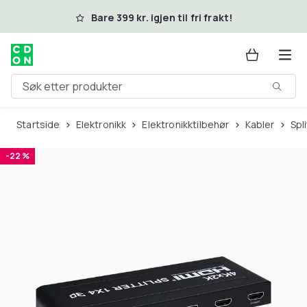
Hopp til hovedinnhold
Bare 399 kr. igjen til fri frakt!
Søk etter produkter
Startside
Elektronikk
Elektronikktilbehør
Kabler
Sp
-22 %