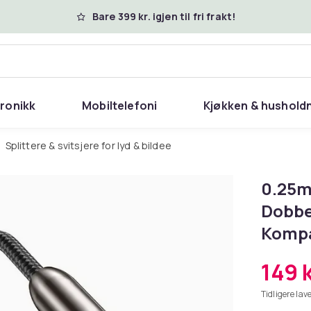
Bare 399 kr. igjen til fri frakt!
tronikk
Mobiltelefoni
Kjøkken & hushold
Splittere & svitsjere for lyd & bildee
0.25m 
Dobbe
Kompa
149 
Tidligere lave