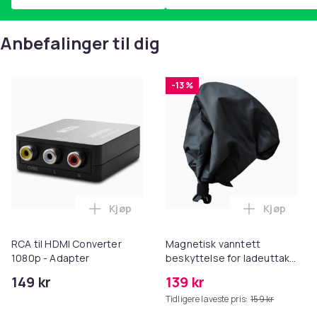
Anbefalinger til dig
-13 %
Kjøp
Kjøp
Legg RCA til HDMI Converter 1080p - Ada
Legg Magne
RCA til HDMI Converter
Magnetisk vanntett
1080p - Adapter
beskyttelse for ladeuttak
på elbiler Black
149 kr
139 kr
Tidligere laveste pris:
159 kr