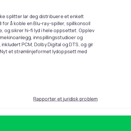
e splitter lar deg distribuere et enkelt
l for å koble en Blu-ray-spiller, spillkonsoll
e, og sikrer hi-fi lyd i hele oppsettet. Opplev
mmekinoanlegg, innspillingsstudioer og
, inkludert PCM, Dolby Digital og DTS, og gir
r. Nyt et strømlinjeformet lydoppsett med
itteren er konstruert for optimal lydklarhet
ogi eliminerer forstyrrelser og forvrengning,
tter til musikk, ser på filmer eller spiller
det originale lydsignalet. Den kompakte
k tillegg til ethvert lydoppsett. Opplev
Rapporter et juridisk problem
ske splitteren, designet for både audiofile og
link-tilkoblinger.
litteren er kompatibel med et bredt spekter
D-spillere og spillkonsoller. Dens universelle
ditt eksisterende lydutstyr. Enten du bruker