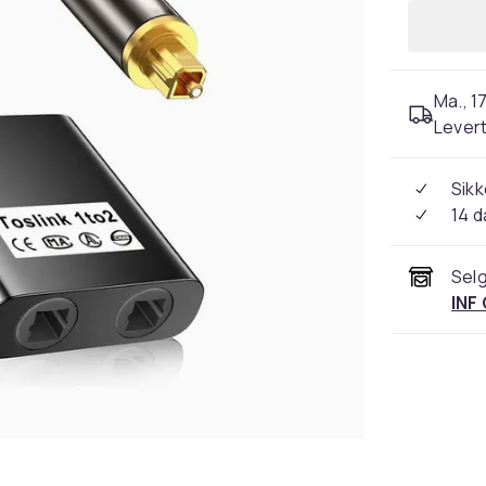
Ma., 17
Levert
Sikk
14 d
Selg
INF