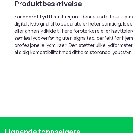
Produktbeskrivelse
Forbedret Lyd Distribusjon:
Denne audio fiber optisk
digitalt lydsignal til to separate enheter samtidig. Ideel
eller annen lydkilde til flere forsterkere eller høyttaler
sømløs lydoverføring uten signaltap, perfekt for hje
profesjonelle lydmiljøer. Den støtter ulike lydformater
allsidig kompatibilitet med ditt eksisterende lydutsty
denne essensielle splitteren.
Høykvalitets Lydoverføring:
Denne Toslink audio spl
og sikrer uberørt signaloverføring. Fiberoptisk teknol
og leverer en ren og nøyaktig lydopplevelse. Enten du ly
spill, opprettholder denne splitteren integriteten til 
designen og enkle installasjonen gjør den til et praktis
forskjellen i lydkvalitet med denne premium fiber opti
profesjonelle. Kompatibel med enheter som bruker Tos
Allsidig Kompatibilitet:
Denne audio fiber optiske sp
av enheter, inkludert TV-er, lydplanker, forsterkere, C
Lignende toppselgere
Toslink-kompatibilitet sikrer sømløs integrasjon med 