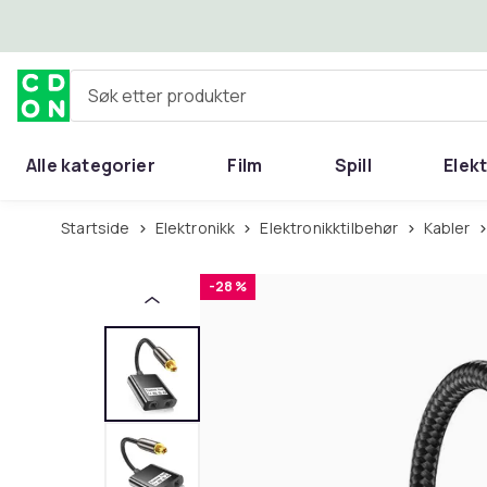
Hopp til hovedinnhold
Søk etter produkter
Alle kategorier
Film
Spill
Elek
Startside
Elektronikk
Elektronikktilbehør
Kabler
-28 %