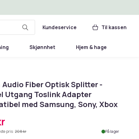
Kundeservice
Til kassen
ning
Skjønnhet
Hjem & hage
Audio Fiber Optisk Splitter -
l Utgang Toslink Adapter
tibel med Samsung, Sony, Xbox
kr
ste pris:
208 kr
På lager