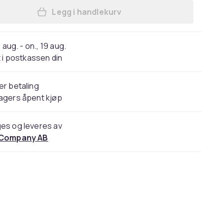
Legg i handlekurv
Legg 0.25m Audio Fiber Optisk Spli
 aug. - on., 19 aug.
 i postkassen din
er betaling
agers åpent kjøp
es og leveres av
 Company AB