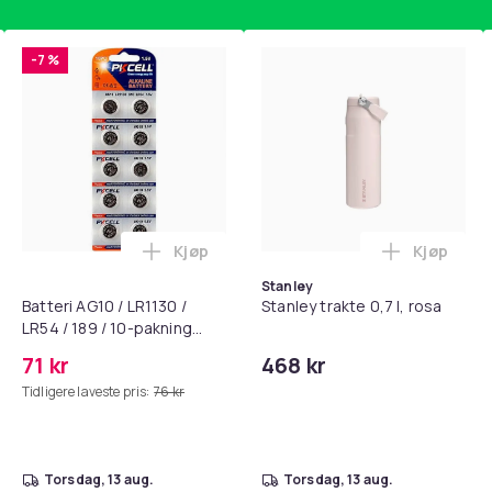
 spillkonsoll, gir denne splitteren pålitelig
el å sette opp og bruke, uten behov for
-7 %
kobling med denne allsidige og pålitelige
 1 cm
Kjøp
Kjøp
standsbånd - mage- og kjernetrening, yoga og hjemmegymnast
puter for Bose QC35 I/II, QC25, QC15, QC 2 AE 2, AE 2i, AE 2w,
Legg Batteri AG10 / LR1130 / LR54 / 189 
Legg Stanl
Stanley
Batteri AG10 / LR1130 /
Stanley trakte 0,7 l, rosa
LR54 / 189 / 10-pakning
PKcell
71 kr
468 kr
50
Tidligere laveste pris:
76 kr
aca62f3c-c8b2-566e-bb14-c741d9827874
torsdag, 13 aug.
torsdag, 13 aug.