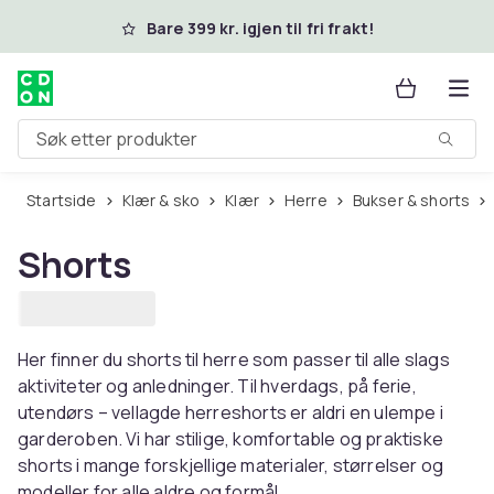
Hopp til hovedinnhold
Bare 399 kr. igjen til fri frakt!
Søk etter produkter
Startside
Klær & sko
Klær
Herre
Bukser & shorts
Shorts
Her finner du shorts til herre som passer til alle slags
aktiviteter og anledninger. Til hverdags, på ferie,
utendørs – vellagde herreshorts er aldri en ulempe i
garderoben. Vi har stilige, komfortable og praktiske
shorts i mange forskjellige materialer, størrelser og
modeller for alle aldre og formål.