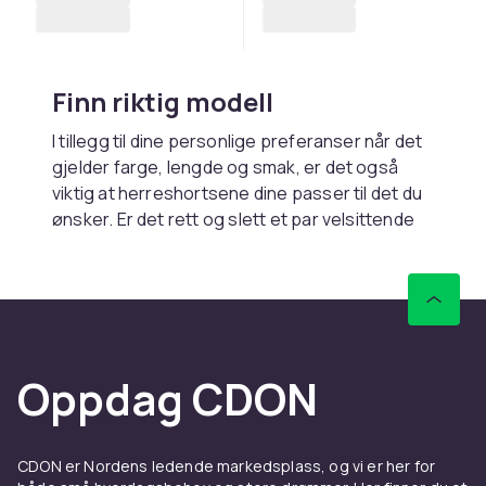
Finn riktig modell
I tillegg til dine personlige preferanser når det
gjelder farge, lengde og smak, er det også
viktig at herreshortsene dine passer til det du
ønsker. Er det rett og slett et par velsittende
denimshorts til når du skal gjøre ærender eller
grille, eller ønsker du et par trendy cityshorts
som komplementerer antrekket ditt? Trenger
du flere store lommer, eller foretrekker du en
slank modell som sitter flatterende? For dere
som trener eller er friluftsmennesker, er det
Oppdag CDON
viktig at dere har stor bevegelsesfrihet og at
shortsen er laget av slitesterke materialer
som fordamper svette umiddelbart. Velg et par
CDON er Nordens ledende markedsplass, og vi er her for
komfortable turshorts med sklisikre bånd som