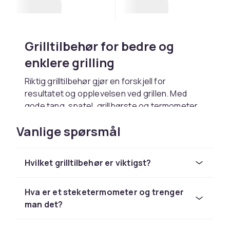
Grilltilbehør for bedre og
enklere grilling
Riktig grilltilbehør gjør en forskjell for
resultatet og opplevelsen ved grillen. Med
gode tang, spatel, grillbørste og termometer
har du full kontroll og kan håndtere maten trygt
Vanlige spørsmål
og effektivt. Hos CDON finner du et bredt
utvalg av grilltilbehør for alle grilltyper og
behov.
Hvilket grilltilbehør er viktigst?
Hvilket grilltilbehør bør du ha?
Hva er et steketermometer og trenger
Grunnleggende grilltilbehør inkluderer lang
man det?
grilltang, spatel, grillbørste til rengjøring og
steketermometer. Grillvotter i varmebestandig