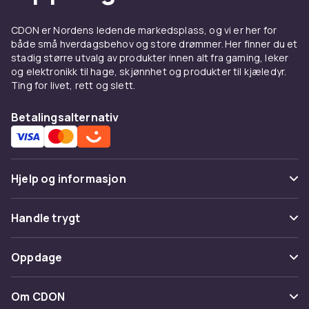
moderne design som passer til
kjøkkeninteriøret ditt. Modeller med BPA-fritt
CDON er Nordens ledende markedsplass, og vi er her for
både små hverdagsbehov og store drømmer. Her finner du et
materiale på innsiden er å foretrekke om du er
stadig større utvalg av produkter innen alt fra gaming, leker
nøye med hva vannet ditt kommer i kontakt
og elektronikk til hage, skjønnhet og produkter til kjæledyr.
med.
Ting for livet, rett og slett.
Avanserte funksjoner i
Betalingsalternativ
moderne vannkokere
Moderne vannkokere tilbyr en rekke smarte
funksjoner utover grunnleggende koking.
Hjelp og informasjon
Variabel temperaturkontroll lar deg stille inn
nøyaktig ønsket temperatur, noe som er
Vanlige spørsmål
Handle trygt
perfekt for delikate tetyper som grønn te og
hvit te som krever lavere temperaturer. Mange
Spor pakke
Betaling
modeller tilbyr forhåndsinnstilte
Oppdage
Angre & returner her
temperaturprogrammer for ulike drikker som
Levering
grønn te, sort te og kaffe.
Kategorier
Kontakt oss
Om CDON
Vilkår & policy