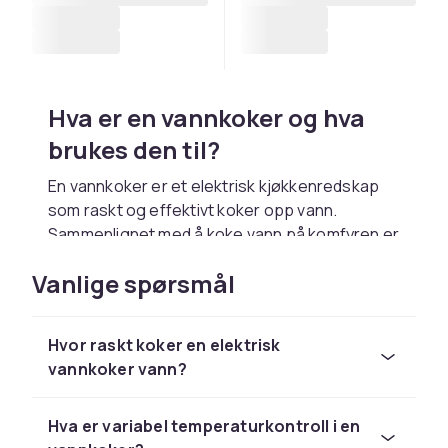
Hva er en vannkoker og hva
brukes den til?
En vannkoker er et elektrisk kjøkkenredskap
som raskt og effektivt koker opp vann.
Sammenlignet med å koke vann på komfyren er
en elektrisk vannkoker både raskere og mer
Vanlige spørsmål
energieffektiv. De fleste moderne vannkokere
slår seg av automatisk når vannet har nådd
kokepunktet, noe som gjør dem både sikre og
Hvor raskt koker en elektrisk
praktiske å bruke.
vannkoker vann?
En vannkoker brukes daglig for å brygge te,
kaffe og hurtigkaffe, men passer like godt for
Hva er variabel temperaturkontroll i en
å raskt skaffe varmt vann til barnemat, grøt,