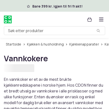
Hopp til hovedinnhold
Bare 399 kr. igjen til fri frakt!
Søk etter produkter
Startside
Kjøkken & husholdning
Kjøkkenapparater
K
Vannkokere
En vannkoker er et av de mest brukte
kjøkkenredskapene i norske hjem. Hos CDON finner du
et bredt utvalg av vannkokere i alle prisklasser og med
ulike funksjoner. Enten du ønsker en rask og enkel
modell for daglig bruk eller en avansert vannkoker med
nøyaktig temperaturkontroll finner du riktig modell hos