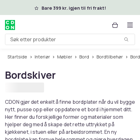
Hopp til hovedinnhold
Bare 399 kr. igjen til fri frakt!
Søk etter produkter
Startside
Interiør
Møbler
Bord
Bordtilbehør
Bor
Bordskiver
CDON gjør det enkelt å finne bordplater når du vil bygge
nytt, pusse opp eller oppdatere et bord i hjemmet ditt.
Her finner du forskjellige former og materialer som
hjelper deg med å skape det rette uttrykket på
kjøkkenet, i stuen eller på arbeidsrommet. En ny
bordplate kan fornye hele rommet og gjøre hverdagen