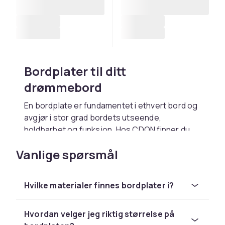
Bordplater til ditt
drømmebord
En bordplate er fundamentet i ethvert bord og
avgjør i stor grad bordets utseende,
holdbarhet og funksjon. Hos CDON finner du
bordplater i en rekke materialer og størrelser,
Vanlige spørsmål
enten du vil bygge et nytt bord fra bunnen eller
skifte ut en gammel og slitt plate.
Hvilke materialer finnes bordplater i?
Materialer og overflatebehandling
Bordplater lages i mange materialer med hver
Hvordan velger jeg riktig størrelse på
sine fordeler. Tre er det klassiske valget og