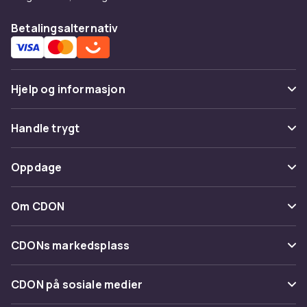
Betalingsalternativ
Hjelp og informasjon
Vanlige spørsmål
Handle trygt
Spor pakke
Betaling
Oppdage
Angre & returner her
Levering
Kategorier
Kontakt oss
Om CDON
Vilkår & policy
Varemerker
Om oss
Tilbakekallinger
CDONs markedsplass
Guider
Kundeanmeldelser
Merchant Help Center
CDON på sosiale medier
Jobbe på CDON