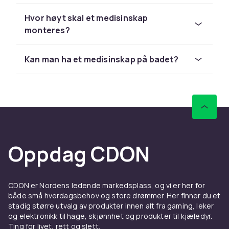
Typer og utførelser
Hvor høyt skal et medisinskap
monteres?
Medisinskap finnes i mange varianter fra enkle
lukkede skap til modeller med lås som
forhindrer barn i å åpne dem. Justerbare hyller
Kan man ha et medisinskap på badet?
er viktig for å tilpasse til produkter i ulik
størrelse.
Et medisinskap kan med fordel kombineres
med et
speilskap
eller
Materiale og sikkerhet
Oppdag CDON
Medisinskap er laget av plast, lakkert MDF eller
stål - alle fuktbestandige materialer som
egner seg til bad. Barnesikrede modeller har
CDON er Nordens ledende markedsplass, og vi er her for
en spesiell lås som krever en bestemt
både små hverdagsbehov og store drømmer. Her finner du et
bevegelse for å åpne. Sørg for at skapet er
stadig større utvalg av produkter innen alt fra gaming, leker
stabilt montert i veggen.
og elektronikk til hage, skjønnhet og produkter til kjæledyr.
Ting for livet, rett og slett.