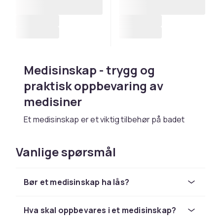
Medisinskap - trygg og
praktisk oppbevaring av
medisiner
Et medisinskap er et viktig tilbehør på badet
for husstander med barn, eldre eller dem som
ønsker å oppbevare medisiner og
Vanlige spørsmål
helseprodukter trygt og organisert.
Medisinskap monteres vanligvis på
baderomsveggen i en høyde som er utenfor
Bør et medisinskap ha lås?
de yngstes rekkevidde, og hjelper med å samle
legemidler, plaster, vitaminer og personlige
Hva skal oppbevares i et medisinskap?
helseprodukter på ett sted.