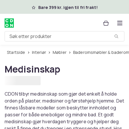
Hopp til hovedinnhold
Bare 399 kr. igjen til fri frakt!
Søk etter produkter
Startside
Interiør
Møbler
Baderomsmøbler & baderom
Medisinskap
CDON tilbyr medisinskap som gjør det enkelt å holde
orden på plaster, medisiner og førstehjelp hjemme. Det
finnes låsbare modeller som beskytter innholdet og
passer for både eneboliger og mindre bad. Et godt
medisinskap gjør hverdagen tryggere og hjelper deg
raskt å finne det du trenger i en stressende stund. Hos