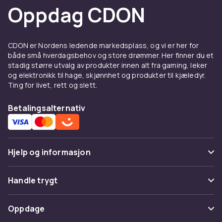
Oppdag CDON
CDON er Nordens ledende markedsplass, og vi er her for
både små hverdagsbehov og store drømmer. Her finner du et
stadig større utvalg av produkter innen alt fra gaming, leker
og elektronikk til hage, skjønnhet og produkter til kjæledyr.
Ting for livet, rett og slett.
Betalingsalternativ
Hjelp og informasjon
Vanlige spørsmål
Handle trygt
Spor pakke
Betaling
Oppdage
Angre & returner her