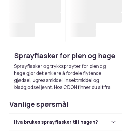
Sprayflasker for plen og hage
Sprayflasker og trykksprøyter for plen og
hage gjør det enklere å fordele flytende
gjødsel, ugressmiddel, insektmiddel og
bladgjødsel jevnt. Hos CDON finner du alt fra
små håndsprayer til større pumpesprøyter og
ryggsprøyter som dekker store områder uten
Vanlige spørsmål
etterfylling.
Velg riktig sprøyte
Hva brukes sprayflasker til i hagen?