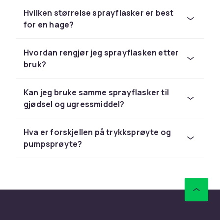
Små sprayflasker passer til punktbehandling
og potteplanter. Pumpesprøyter med flere
Hvilken størrelse sprayflasker er best
liters volum er raskere på større bed, mens
for en hage?
ryggsprøyter er førstevalget når hele plenen
skal behandles. Se også
trykksprøyter
og
Hvordan rengjør jeg sprayflasken etter
plenverktøy
for beslektet utstyr.
bruk?
Kjøp sprayflasker hos CDON
Kan jeg bruke samme sprayflasker til
Hos CDON finner du sprøyteflasker og
gjødsel og ugressmiddel?
trykksprøyter i ulike størrelser med rask
levering. Se sortimentet og gjør hagearbeidet
Hva er forskjellen på trykksprøyte og
enklere.
pumpsprøyte?