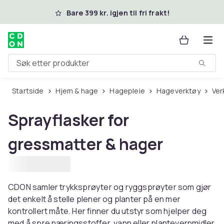
Hopp til hovedinnhold
Bare 399 kr. igjen til fri frakt!
Søk etter produkter
Startside
Hjem & hage
Hagepleie
Hageverktøy
Ve
Sprayflasker for
gressmatter & hager
CDON samler trykksprøyter og ryggsprøyter som gjør
det enkelt å stelle plener og planter på en mer
kontrollert måte. Her finner du utstyr som hjelper deg
med å spre næringsstoffer, vann eller plantevernmidler