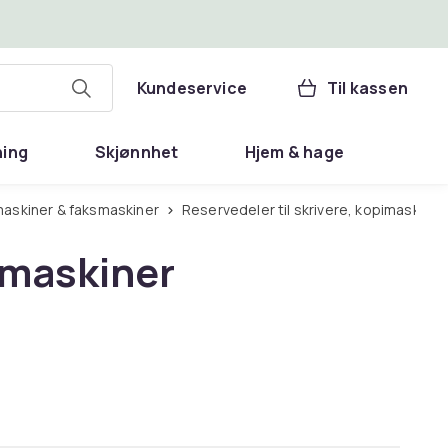
Kundeservice
Til kassen
ning
Skjønnhet
Hjem & hage
pimaskiner & faksmaskiner
Reservedeler til skrivere, kopimaskine
smaskiner