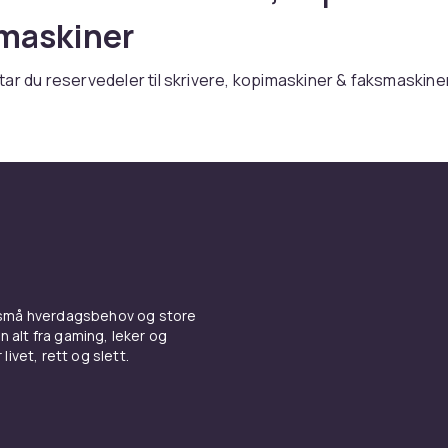
maskiner
ar du reservedeler til skrivere, kopimaskiner & faksmaskine
en till konkurrenskraftiga priser.
nabb leverans och enkel retur.
timentet hos CDON.
og kjøpstips for Reservedeler t
re, kopimaskiner & faksmaski
er du reservedeler til skrivere, kopimaskiner & faksmaskiner
 små hverdagsbehov og store
, Brother og Lexmark. Enten du trenger OEM-originaler for 
n alt fra gaming, leker og
livet, rett og slett.
r kompatible tredjepartsalternativer, finner du riktig valg ho
til skrivere, kopimaskiner & faksmaskiner er en viktig del av
sningen din. Kontroller alltid at du velger riktig model – mod
r finnes normalt på forsiden av skriveren.