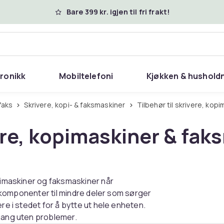
Bare 399 kr. igjen til fri frakt!
tronikk
Mobiltelefoni
Kjøkken & hushold
 faks
Skrivere, kopi- & faksmaskiner
Tilbehør til skrivere, ko
ere, kopimaskiner & fak
opimaskiner og faksmaskiner når
og komponenter til mindre deler som sørger
re i stedet for å bytte ut hele enheten.
 gang uten problemer.