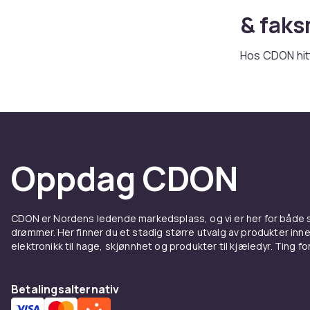
& faks
Hos CDON hitt
välkända märk
Vi erbjuder s
Utforska sor
Fakta 
Oppdag CDON
skrive
Hos CDON finn
CDON er Nordens ledende markedsplass, og vi er her for både
Epson, Canon
drømmer. Her finner du et stadig større utvalg av produkter inne
elektronikk til hage, skjønnhet og produkter til kjæledyr. Ting for 
garantien elle
Reservedeler 
og utskriftslø
Betalingsalternativ
og serienumme