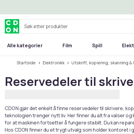
Hopp til hovedinnhold
Søk etter produkter
Alle kategorier
Film
Spill
Elek
Startside
Elektronikk
Utskrift, kopiering, skanning &
Reservedeler til skriv
CDON gjør det enkelt å finne reservedeler til skrivere, k
teknologien trenger nytt liv. Her finner du alt fra valser 
for at maskinen fortsetter å fungere stabilt. Du kan repare
Hos CDON finner du et trygt utvalg som holder kontoret i