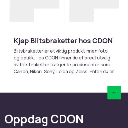
Kjøp Blitsbraketter hos CDON
Blitsbraketter er et viktig produkt innen foto
og optikk. Hos CDON finner du et bredt utvalg
av blitsbraketter fra kjente produsenter som
Canon, Nikon, Sony, Leica og Zeiss. Enten du er
nybegynner eller profesjonell fotograf, har vi
riktig produkt for deg.
Når du velger blitsbraketter, er det viktig å
vurdere kompatibilitet med kamerasystemet
ditt og dine fotobehov. Les
Oppdag CDON
produktbeskrivelsene nøye og sammenlign
spesifikasjoner. Vi tilbyr konkurransedyktige