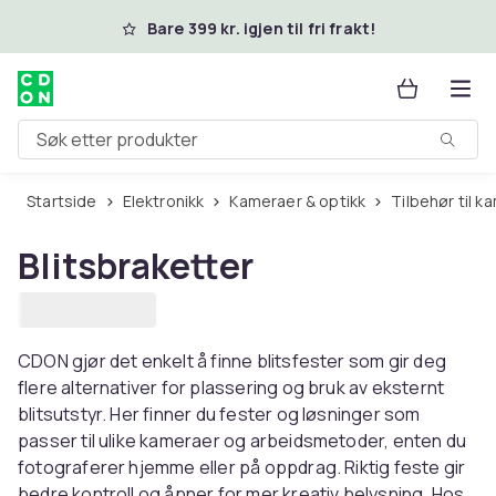
Hopp til hovedinnhold
Bare 399 kr. igjen til fri frakt!
Søk etter produkter
Startside
Elektronikk
Kameraer & optikk
Tilbehør til 
Blitsbraketter
CDON gjør det enkelt å finne blitsfester som gir deg
flere alternativer for plassering og bruk av eksternt
blitsutstyr. Her finner du fester og løsninger som
passer til ulike kameraer og arbeidsmetoder, enten du
fotograferer hjemme eller på oppdrag. Riktig feste gir
bedre kontroll og åpner for mer kreativ belysning. Hos