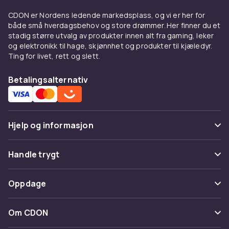
priser og rask levering.
CDON er Nordens ledende markedsplass, og vi er her for
Utforsk hele foto & optikk sortimentet hos
både små hverdagsbehov og store drømmer. Her finner du et
CDON.
stadig større utvalg av produkter innen alt fra gaming, leker
Blitsbraketter er populært innen fotografering
og elektronikk til hage, skjønnhet og produkter til kjæledyr.
Ting for livet, rett og slett.
og optikk. Hos CDON finner du blitsbraketter
fra kjente merker til konkurransedyktige priser.
Betalingsalternativ
Sammenlign produkter, les kundeanmeldelser
og handel trygt online.
Vårt brede sortiment av blitsbraketter dekker
alle behov – fra nybegynnervennlige modeller
Hjelp og informasjon
til avansert profesjonelt utstyr. God kvalitet og
pålitelighet er alltid garantert hos CDON.
Vanlige spørsmål
Handle trygt
Blitsbraketter er populært innen fotografering
Spor pakke
og optikk. Hos CDON finner du blitsbraketter
Betaling
Oppdage
fra kjente merker til konkurransedyktige priser.
Angre & returner her
Levering
Sammenlign produkter, les kundeanmeldelser
Kategorier
Kontakt oss
Om CDON
og handel trygt online.
Vilkår & policy