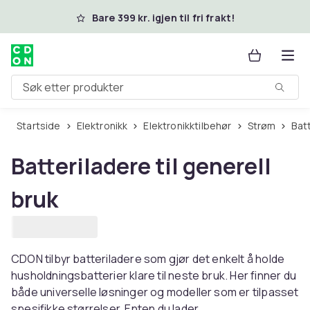
Hopp til hovedinnhold
Bare 399 kr. igjen til fri frakt!
Søk etter produkter
Startside
Elektronikk
Elektronikktilbehør
Strøm
Bat
Batteriladere til generell
bruk
CDON tilbyr batteriladere som gjør det enkelt å holde
husholdningsbatterier klare til neste bruk. Her finner du
både universelle løsninger og modeller som er tilpasset
spesifikke størrelser. Enten du lader