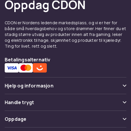
Oppdag CDON
Fordeler og bruksanvisning
for Batteriladere til generell
bruk
CDON er Nordens ledende markedsplass, og vi er her for
både små hverdagsbehov og store drømmer. Her finner du et
Hos CDON finner du Batteriladere til generell
stadig større utvalg av produkter innen alt fra gaming, leker
bruk fra ledende produsenter til
og elektronikk til hage, skjønnhet og produkter til kjæledyr.
konkurransedyktige priser. Vårt brede
Ting for livet, rett og slett.
sortiment dekker alle prisklasser, fra
innstegsmodeller til avanserte profesjonelle
Betalingsalternativ
løsninger. Alle produkter er sertifiserte og
møter europeiske kvalitets- og
sikkerhetsstandarder.
Hjelp og informasjon
Når du kjøper Batteriladere til generell bruk
hos CDON, får du tilgang til
Vanlige spørsmål
Handle trygt
produktbeskrivelser med detaljerte
spesifikasjoner, kundeanmeldelser og enkel
Spor pakke
Betaling
sammenligning av modeller. Vi tilbyr rask
Oppdage
Angre & returner her
levering og enkel retur.
Levering