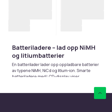
Batteriladere – lad opp NiMH
og litiumbatterier
En batterilader lader opp oppladbare batterier
av typene NiMH, NiCd og litium-ion. Smarte
batteriladere med LCD-display viser
ladestatus og kan rekondisjonere gamle
batterier. 4-spors og 8-spors ladere muliggjør
lading av flere batterier simultant.
Kjøp batteriladere online hos CDON.