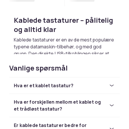
Kablede tastaturer – pålitelig
og alltid klar
Kablede tastaturer er en av de mest populære
typene datamaskin-tilbehør, og med god
grunn. Den direkte USB-tilkoblingen sikrer at
tastaturet alltid er koblet til og klart til bruk. Du
Vanlige spørsmål
trenger aldri bytte batterier eller bekymre deg
for ladenivå eller trådløs interferens. Dette
gjør kablede tastaturer spesielt populære i
Hva er et kablet tastatur?
profesjonelle miljøer der pålitelighet er
viktigst.
Hva er forskjellen mellom et kablet og
For gaming er kablede tastaturer fortsatt mye
et trådløst tastatur?
brukt. USB-tilkoblingen gir svært lav latenstid,
og et kablet tastatur med høy polling rate
sikrer at tastetrykkene registreres nesten
Er kablede tastaturer bedre for