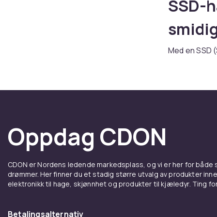
SSD-ha
smidi
Med en SSD (S
hastighetsøkn
raskere filov
datamaskin, 
respons, gjø
Så mye
Oppdag CDON
En SSD kan s
med minutter 
CDON er Nordens ledende markedsplass, og vi er her for både
og du trenger 
drømmer. Her finner du et stadig større utvalg av produkter inne
oppgradering s
elektronikk til hage, skjønnhet og produkter til kjæledyr. Ting for 
SSD fo
Betalingsalternativ