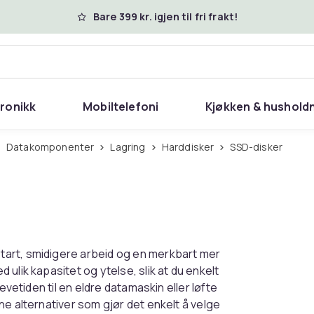
Bare 399 kr. igjen til fri frakt!
tronikk
Mobiltelefoni
Kjøkken & hushold
Datakomponenter
Lagring
Harddisker
SSD-disker
tart, smidigere arbeid og en merkbart mer
ulik kapasitet og ytelse, slik at du enkelt
evetiden til en eldre datamaskin eller løfte
ne alternativer som gjør det enkelt å velge