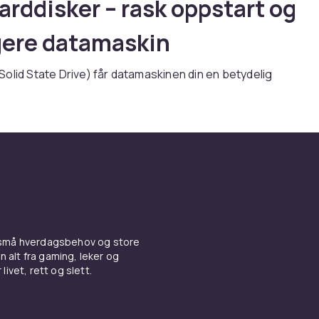
rddisker – rask oppstart og
gere datamaskin
olid State Drive) får datamaskinen din en betydelig
ing. Du vil merke forskjellen med en gang – raskere oppstar
erføringer og smidigere fleroppgavekjøring. Enten du bygge
oppgraderer en eldre bærbar PC eller ønsker å forbedre sy
r en SSD hverdagen enklere.
 raskere er det med en SSD
tarte datamaskinen din på bare noen få sekunder – sammenl
med en tradisjonell harddisk. Programmer og filer åpnes umi
 små hverdagsbehov og store
ikke å vente selv når du jobber i flere vinduer samtidig. Det e
n alt fra gaming, leker og
om utgjør en stor forskjell i følelse og flyt.
livet, rett og slett.
r oppgradering, bygging av