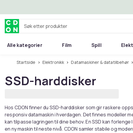
Hopp til hovedinnhold
Søk etter produkter
Alle kategorier
Film
Spill
Elek
Startside
Elektronikk
Datamaskiner & datatilbehør
SSD-harddisker
Hos CDON finner du SSD-harddisker som gir raskere opps
responsiv datamaskin i hverdagen. Det finnes modeller med 
kan tilpasse lagringen til dine behov. En SSD kan forlenge l
en ny maskin til neste nivå. CDON samler stabile og moder