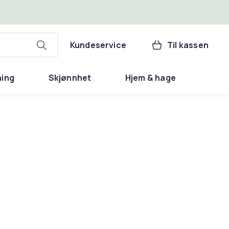
Kundeservice
Til kassen
ning
Skjønnhet
Hjem & hage