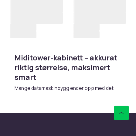
Miditower-kabinett – akkurat
riktig størrelse, maksimert
smart
Mange datamaskinbygg ender opp med det
samme valget: miditower. Ikke fordi det er det
mest standard – men fordi det er det mest
gjennomtenkte. Et miditower-kabinett gir deg
nok plass til gode komponenter, skikkelig
kjøling og enkel montering – uten å ta over
hele skrivebordet.