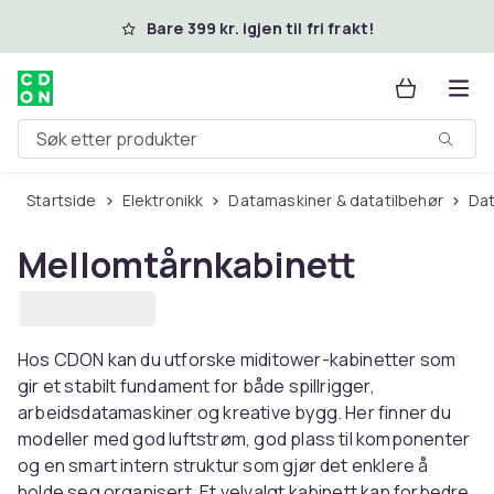
Hopp til hovedinnhold
Bare 399 kr. igjen til fri frakt!
Søk etter produkter
Startside
Elektronikk
Datamaskiner & datatilbehør
D
Mellomtårnkabinett
Hos CDON kan du utforske miditower-kabinetter som
gir et stabilt fundament for både spillrigger,
arbeidsdatamaskiner og kreative bygg. Her finner du
modeller med god luftstrøm, god plass til komponenter
og en smart intern struktur som gjør det enklere å
holde seg organisert. Et velvalgt kabinett kan forbedre