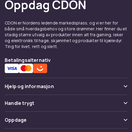
Oppdag CDON
Bygg med ATX, Micro-ATX
eller Mini-ITX
CDON er Nordens ledende markedsplass, og vi er her for
Miditower-kabinettet passer til flere
både små hverdagsbehov og store drømmer. Her finner du et
stadig større utvalg av produkter innen alt fra gaming, leker
hovedkortformater, men er primært designet
og elektronikk til hage, skjønnhet og produkter til kjæledyr.
for ATX. Dette betyr at du får fleksibilitet når du
Ting for livet, rett og slett.
velger et oppsett – med plass til kraftige
grafikkort, flere lagringsenheter og
Betalingsalternativ
kjølealternativer. Et godt kabinett for de som vil
starte enkelt, men kunne oppgradere smart.
Enklere å bygge inn – mer
Hjelp og informasjon
plass å tenke på
Vanlige spørsmål
Handle trygt
Installasjonen blir enklere når kabinettet gir
deg mer slingringsmonn. Flere fester, flere
Spor pakke
Betaling
viftespor og bedre kabelføring gjør byggingen
Oppdage
Angre & returner her
morsommere – og enklere å holde det ryddig.
Levering