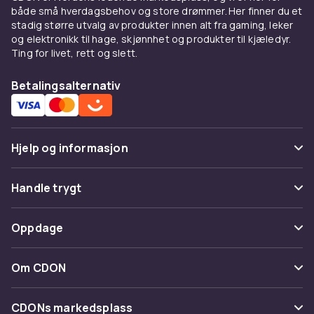
både små hverdagsbehov og store drømmer. Her finner du et
stadig større utvalg av produkter innen alt fra gaming, leker
og elektronikk til hage, skjønnhet og produkter til kjæledyr.
Ting for livet, rett og slett.
Betalingsalternativ
Hjelp og informasjon
Vanlige spørsmål
Handle trygt
Spor pakke
Betaling
Oppdage
Angre & returner her
Levering
Kategorier
Kontakt oss
Om CDON
Vilkår & policy
Varemerker
Om oss
Tilbakekallinger
CDONs markedsplass