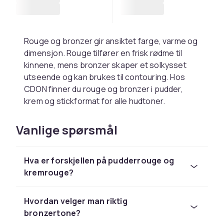
Rouge og bronzer gir ansiktet farge, varme og
dimensjon. Rouge tilfører en frisk rødme til
kinnene, mens bronzer skaper et solkysset
utseende og kan brukes til contouring. Hos
CDON finner du rouge og bronzer i pudder,
krem og stickformat for alle hudtoner.
Rouge for frisk farge og glød
Vanlige spørsmål
Pudderrouge er klassikeren som gir en naturlig
fargeklatt. Kremrouge smelter inn i huden for
Hva er forskjellen på pudderrouge og
en duggfrisk finish og er perfekt å påføre med
kremrouge?
fingrene. Velg rosatoner for lys hud, fersken
for medium og plommetoner for mørk hud.
Hvordan velger man riktig
Bronzer for varme og
bronzertone?