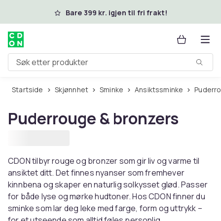
Hopp til hovedinnhold
Bare 399 kr. igjen til fri frakt!
Søk etter produkter
Startside
Skjønnhet
Sminke
Ansiktssminke
Puderr
Puderrouge & bronzers
CDON tilbyr rouge og bronzer som gir liv og varme til
ansiktet ditt. Det finnes nyanser som fremhever
kinnbena og skaper en naturlig solkysset glød. Passer
for både lyse og mørke hudtoner. Hos CDON finner du
sminke som lar deg leke med farge, form og uttrykk –
for et utseende som alltid føles personlig.