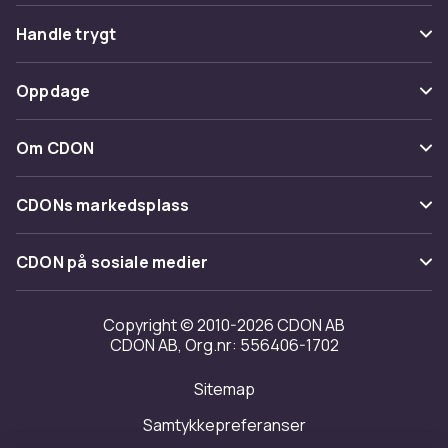
Vanlige spørsmål
Handle trygt
Spor pakke
Betaling
Oppdage
Angre & returner her
Levering
Kategorier
Kontakt oss
Om CDON
Vilkår & policy
Varemerker
Om oss
Tilbakekallinger
CDONs markedsplass
Guider
Kundeanmeldelser
Merchant Help Center
CDON på sosiale medier
Jobbe på CDON
Investor relations
Copyright © 2010-2026 CDON AB
CDON AB, Org.nr: 556406-1702
Tilgjengelighet
Sitemap
Samtykkepreferanser