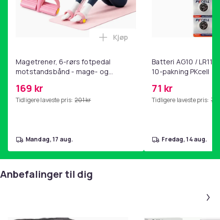
Kjøp
Legg Magetrener, 6-rørs fotp
Magetrener, 6-rørs fotpedal
Batteri AG10 / LR1130
motstandsbånd - mage- og
10-pakning PKcell
kjernetrening, yoga og
169 kr
71 kr
hjemmegymnastikk Pink
Tidligere laveste pris:
201 kr
Tidligere laveste pris:
76 
mandag, 17 aug.
fredag, 14 aug.
Anbefalinger til dig