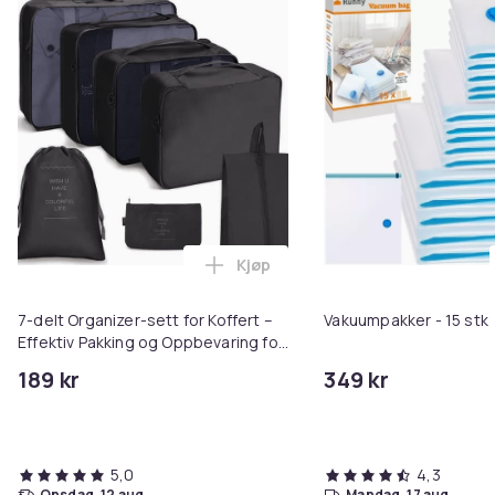
Kjøp
Legg 7-delt Organizer-sett for K
7-delt Organizer-sett for Koffert –
Vakuumpakker - 15 stk
Effektiv Pakking og Oppbevaring for
Reise - Svart
189 kr
349 kr
5,0
4,3
onsdag, 12 aug.
mandag, 17 aug.