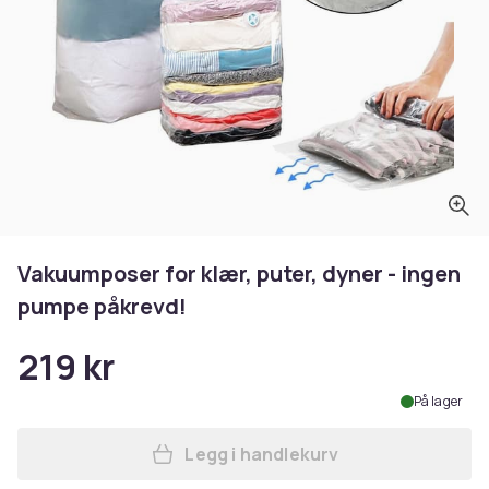
Vakuumposer for klær, puter, dyner - ingen
pumpe påkrevd!
219 kr
På lager
Legg i handlekurv
Legg Vakuumposer for klær,