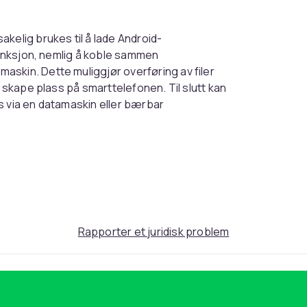
kelig brukes til å lade Android-
 funksjon, nemlig å koble sammen
skin. Dette muliggjør overføring av filer
å skape plass på smarttelefonen. Til slutt kan
s via en datamaskin eller bærbar
Rapporter et juridisk problem
37