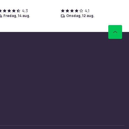
4,3
4,1
fredag, 14 aug.
onsdag, 12 aug.