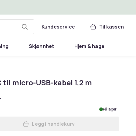
Kundeservice
Til kassen
ning
Skjønnhet
Hjem & hage
 til micro-USB-kabel 1,2 m
r
På lager
Legg i handlekurv
Legg USB-C til micro-USB-kabel 1,2