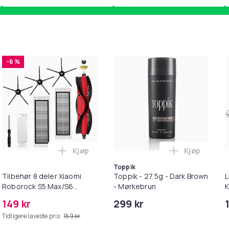
-6 %
Kjøp
Kjøp
 (1m) i handlekurven
irwash Dry Shampoo Nonaerosol Balances Scalp & Controls Exc
Legg Tilbehør 8 deler Xiaomi Roborock S
Legg Toppik
Toppik
Tilbehør 8 deler Xiaomi
Toppik - 27,5g - Dark Brown
L
Roborock S5 Max/S6
- Mørkebrun
K
Pure/S6
M
149 kr
299 kr
MAXV/S50/S51/S55/S5/S60/S65/S6
i
Tidligere laveste pris:
159 kr