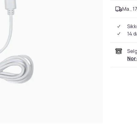
Ma., 17
Sikk
14 d
Selg
Nor