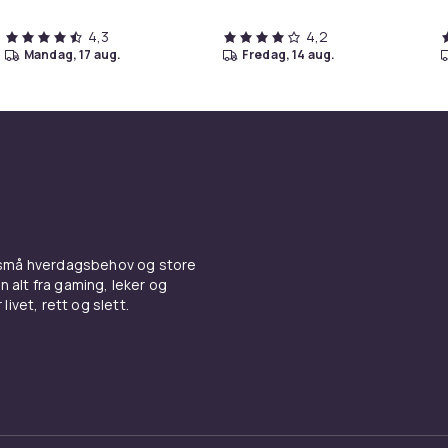
4,3
4,2
mandag, 17 aug.
fredag, 14 aug.
 små hverdagsbehov og store
n alt fra gaming, leker og
livet, rett og slett.