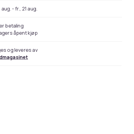
 aug. - fr., 21 aug.
er betaling
agers åpent kjøp
es og leveres av
dmagasinet