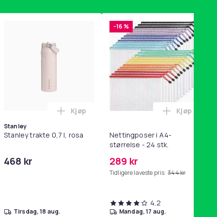
-16 %
Kjøp
Kjøp
ikk Pink i handlekurven
QC15, QC 2 AE 2, AE 2i, AE 2w, SoundTrue, SoundLink Black i ha
ri AG10 / LR1130 / LR54 / 189 / 10-pakning PKcell i handlekurve
Legg Stanley trakte 0,7 l, rosa i handleku
Legg Nettin
Stanley
Stanley trakte 0,7 l, rosa
Nettingposer i A4-
størrelse - 24 stk.
468 kr
289 kr
Tidligere laveste pris:
344 kr
4,2
tirsdag, 18 aug.
mandag, 17 aug.