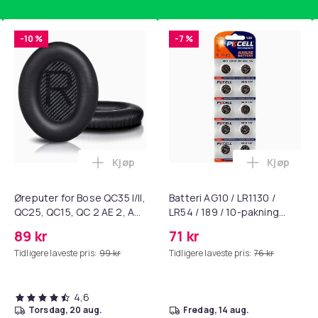
ea38b3ba-e58b-553a-ab0a-3e740a47f20d
-10 %
-7 %
Kjøp
Kjøp
standsbånd - mage- og kjernetrening, yoga og hjemmegymnast
ak - Fidget Spinners med Sugekopp for Barn i handlekurven
Legg Øreputer for Bose QC35 I/II, QC25, 
Legg Batte
Øreputer for Bose QC35 I/II,
Batteri AG10 / LR1130 /
QC25, QC15, QC 2 AE 2, AE
LR54 / 189 / 10-pakning
2i, AE 2w, SoundTrue,
PKcell
89 kr
71 kr
SoundLink Black
Tidligere laveste pris:
99 kr
Tidligere laveste pris:
76 kr
4,6
torsdag, 20 aug.
fredag, 14 aug.