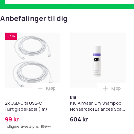
Anbefalinger til dig
-7 %
Kjøp
Kjøp
Legg 2x USB-C til USB-C Hurtigladekabel
Legg K18 A
K18
2x USB-C til USB-C
K18 Airwash Dry Shampoo
Hurtigladekabel (1m)
Nonaerosol Balances Scalp
& Controls Excess Oil
99 kr
604 kr
Tidligere laveste pris:
106 kr