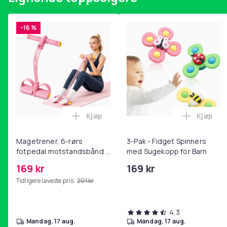
Artikkel nr.
Produktsikkerhetsinformasjon
-16 %
Kjøp
Kjøp
Legg Magetrener, 6-rørs fotpedal mot
Legg 3-P
Magetrener, 6-rørs
3-Pak - Fidget Spinners
fotpedal motstandsbånd -
med Sugekopp for Barn
mage- og kjernetrening,
169 kr
169 kr
yoga og
Tidligere laveste pris:
201 kr
hjemmegymnastikk Pink
4,3
mandag, 17 aug.
mandag, 17 aug.