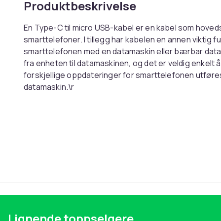
Produktbeskrivelse
En Type-C til micro USB-kabel er en kabel som hovedsa
smarttelefoner. I tillegg har kabelen en annen viktig
smarttelefonen med en datamaskin eller bærbar datama
fra enheten til datamaskinen, og det er veldig enkelt 
forskjellige oppdateringer for smarttelefonen utføre
datamaskin.\r
\r
Egenskaper:\r
- Materiale: PVC, kobber\r
- Inngang: 5 Volt\r
- Utgang: 5 Volt\r
- Strøm: 2 Ampere\r
- Kabellengde: 1,2 meter\r
- Tilkobling: Type-C til micro USB\r
- Farge: hvit
Vekt, gram
Lignende toppselgere