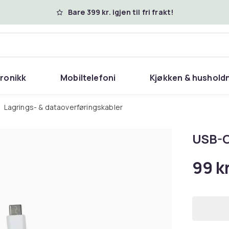
Bare 399 kr. igjen til fri frakt!
tronikk
Mobiltelefoni
Kjøkken & hushold
Lagrings- & dataoverføringskabler
USB-C
99 k