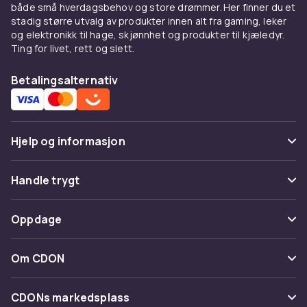
både små hverdagsbehov og store drømmer. Her finner du et
stadig større utvalg av produkter innen alt fra gaming, leker
og elektronikk til hage, skjønnhet og produkter til kjæledyr.
Ting for livet, rett og slett.
Betalingsalternativ
Hjelp og informasjon
Vanlige spørsmål
Handle trygt
Spor pakke
Betaling
Oppdage
Angre & returner her
Levering
Kategorier
Kontakt oss
Om CDON
Vilkår & policy
Varemerker
Om oss
Tilbakekallinger
CDONs markedsplass