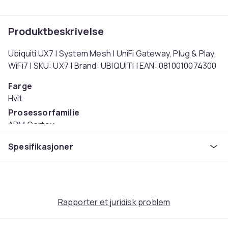
Produktbeskrivelse
Ubiquiti UX7 | System Mesh | UniFi Gateway, Plug & Play,
WiFi7 | SKU: UX7 | Brand: UBIQUITI | EAN: 0810010074300
Farge
Hvit
Prosessorfamilie
ARM Cortex
Skjermstørrelse
Spesifikasjoner
0.96
Vekt
422
Artikkel nr.
Rapporter et juridisk problem
e3e22ae9-ad60-511e-bd26-25d7b6ec8a78
Produktsikkerhetsinformasjon