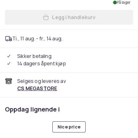
På lager
Legg i handlekurv
Legg Ubiquiti UX7 | System M
Ti., 11 aug. - fr., 14 aug.
Sikker betaling
14 dagers åpent kjøp
Selges og leveres av
CS MEGASTORE
Oppdag lignende i
Nice price