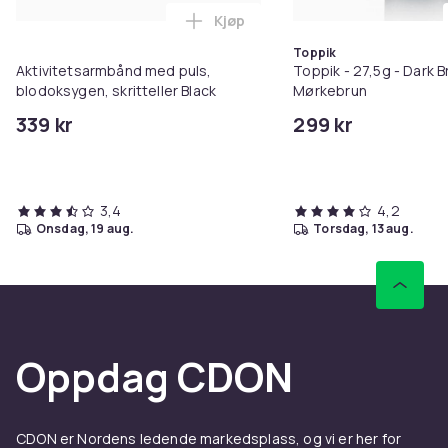
Kjøp
Legg Aktivitetsarmbånd med puls
Toppik
Aktivitetsarmbånd med puls,
Toppik - 27,5g - Dark B
blodoksygen, skritteller Black
Mørkebrun
339 kr
299 kr
3,4
4,2
onsdag, 19 aug.
torsdag, 13 aug.
Oppdag CDON
CDON er Nordens ledende markedsplass, og vi er her for