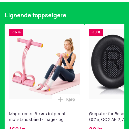
Lignende toppselgere
-16 %
-10 %
Kjøp
Legg Magetrener, 6-rørs fotp
Magetrener, 6-rørs fotpedal
Øreputer for Bose QC
motstandsbånd - mage- og
QC15, QC 2 AE 2, AE 
kjernetrening, yoga og
SoundTrue, SoundLin