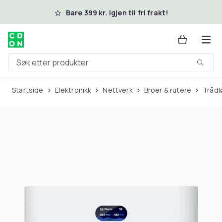
Hopp til hovedinnhold
Bare 399 kr. igjen til fri frakt!
Søk etter produkter
Startside
Elektronikk
Nettverk
Broer & rutere
Tråd