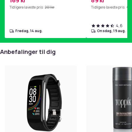
169 kr
89 kr
hjemmegymnastikk Pink
Tidligere laveste pris:
201 kr
Tidligere laveste pris:
99 
4,6
fredag, 14 aug.
onsdag, 19 aug.
Anbefalinger til dig