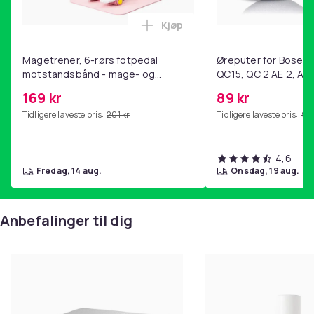
Kjøp
Legg Magetrener, 6-rørs fotp
Magetrener, 6-rørs fotpedal
Øreputer for Bose QC
motstandsbånd - mage- og
QC15, QC 2 AE 2, AE 
kjernetrening, yoga og
SoundTrue, SoundLin
169 kr
89 kr
hjemmegymnastikk Pink
Tidligere laveste pris:
201 kr
Tidligere laveste pris:
99 
4,6
fredag, 14 aug.
onsdag, 19 aug.
Anbefalinger til dig