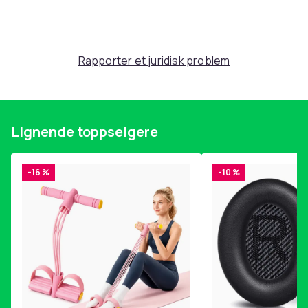
Produktsikkerhetsinformasjon
Rapporter et juridisk problem
Lignende toppselgere
-16 %
-10 %