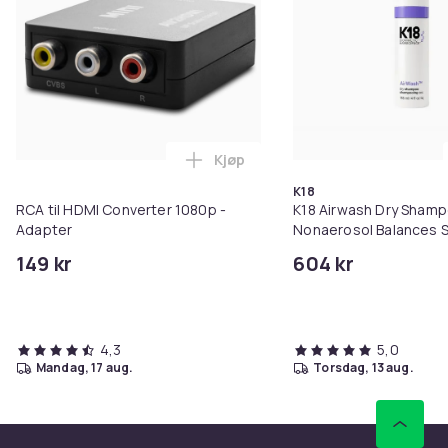
Kjøp
Legg RCA til HDMI Converter 108
K18
RCA til HDMI Converter 1080p -
K18 Airwash Dry Sham
Adapter
Nonaerosol Balances S
Controls Excess Oil
149 kr
604 kr
4,3
5,0
mandag, 17 aug.
torsdag, 13 aug.