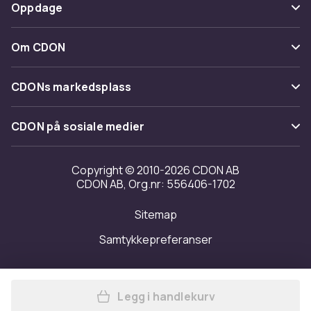
Betaling
Oppdage
Angre & returner her
Levering
Kategorier
Kontakt oss
Om CDON
Vilkår & policy
Varemerker
Om oss
Tilbakekallinger
CDONs markedsplass
Guider
Kundeanmeldelser
Merchant Help Center
CDON på sosiale medier
Jobbe på CDON
Investor relations
Copyright © 2010-2026 CDON AB
CDON AB, Org.nr: 556406-1702
Tilgjengelighet
Sitemap
Samtykkepreferanser
Legg i handlekurv
Legg Turen går til Canada |