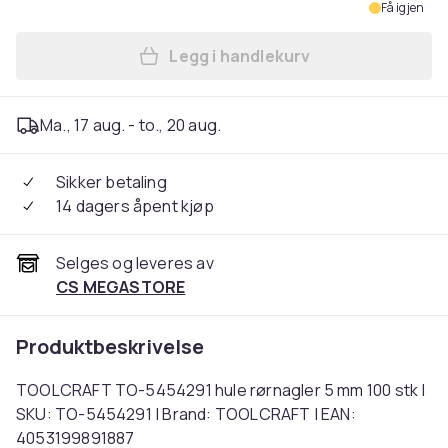
Få igjen
Legg i handlekurv
Legg TOOLCRAFT TO-5454291
Ma., 17 aug. - to., 20 aug.
Sikker betaling
14 dagers åpent kjøp
Selges og leveres av
CS MEGASTORE
Produktbeskrivelse
TOOLCRAFT TO-5454291 hule rørnagler 5 mm 100 stk |
SKU: TO-5454291 | Brand: TOOLCRAFT | EAN:
4053199891887