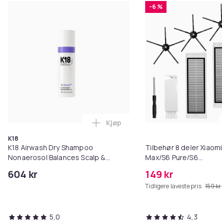
-6 %
Kjøp
Legg K18 Airwash Dry Shampoo No
K18
K18 Airwash Dry Shampoo
Tilbehør 8 deler Xiaom
Nonaerosol Balances Scalp &
Max/S6 Pure/S6
Controls Excess Oil
MAXV/S50/S51/S55/S5
604 kr
149 kr
Tidligere laveste pris:
159 kr
5,0
4,3