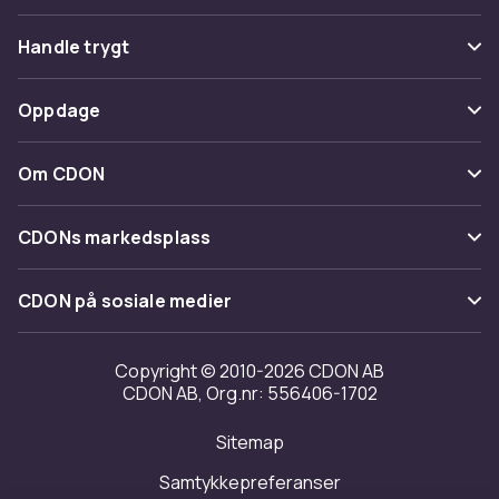
Vanlige spørsmål
Handle trygt
Spor pakke
Betaling
Oppdage
Angre & returner her
Levering
Kategorier
Kontakt oss
Om CDON
Vilkår & policy
Varemerker
Om oss
Tilbakekallinger
CDONs markedsplass
Guider
Kundeanmeldelser
Merchant Help Center
CDON på sosiale medier
Jobbe på CDON
Investor relations
Copyright © 2010-2026 CDON AB
CDON AB, Org.nr: 556406-1702
Tilgjengelighet
Sitemap
Samtykkepreferanser