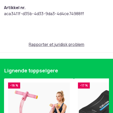
Artikkel nr.
aca3411f-d35b-4d33-9da3-4d4ce74988ff
Produktsikkerhetsinformasjon
Rapporter et juridisk problem
Lignende toppselgere
-16 %
-17 %