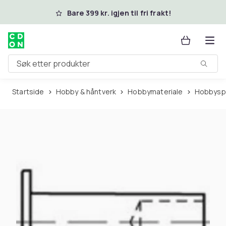
Hopp til hovedinnhold
Bare 399 kr. igjen til fri frakt!
Søk etter produkter
Startside
Hobby & håntverk
Hobbymateriale
Hobbysp