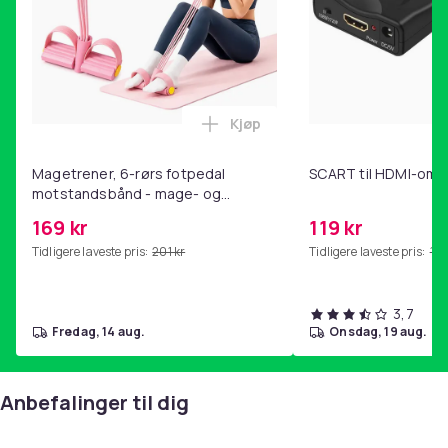
Kjøp
Legg Magetrener, 6-rørs fotp
Magetrener, 6-rørs fotpedal
SCART til HDMI-omf
motstandsbånd - mage- og
kjernetrening, yoga og
169 kr
119 kr
hjemmegymnastikk Pink
Tidligere laveste pris:
201 kr
Tidligere laveste pris:
143
3,7
fredag, 14 aug.
onsdag, 19 aug.
Anbefalinger til dig