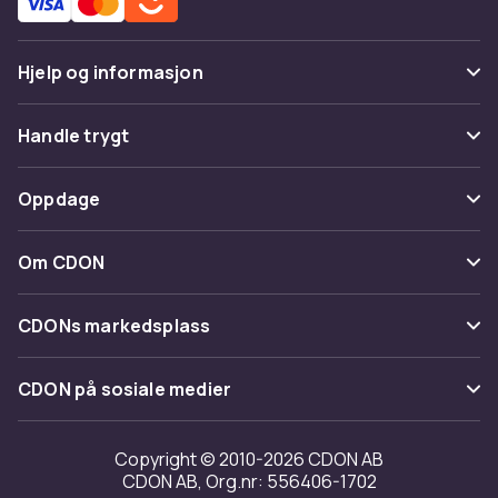
Hjelp og informasjon
Vanlige spørsmål
Handle trygt
Spor pakke
Betaling
Oppdage
Angre & returner her
Levering
Kategorier
Kontakt oss
Om CDON
Vilkår & policy
Varemerker
Om oss
Tilbakekallinger
CDONs markedsplass
Guider
Kundeanmeldelser
Merchant Help Center
CDON på sosiale medier
Jobbe på CDON
Investor relations
Copyright © 2010-2026 CDON AB
CDON AB, Org.nr: 556406-1702
Tilgjengelighet