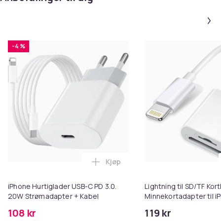
-4 %
Kjøp
Legg iPhone Hurtiglader USB-C 
iPhone Hurtiglader USB-C PD 3.0.
Lightning til SD/TF Kort
20W Strømadapter + Kabel
Minnekortadapter til i
108 kr
119 kr