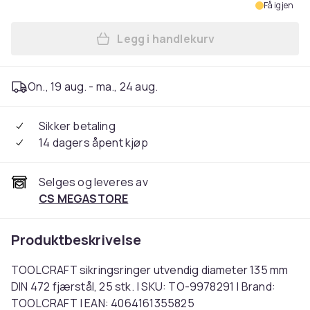
Få igjen
Legg i handlekurv
Legg TOOLCRAFT sikringsring
On., 19 aug. - ma., 24 aug.
Sikker betaling
14 dagers åpent kjøp
Selges og leveres av
CS MEGASTORE
Produktbeskrivelse
TOOLCRAFT sikringsringer utvendig diameter 135 mm
DIN 472 fjærstål, 25 stk. | SKU: TO-9978291 | Brand:
TOOLCRAFT | EAN: 4064161355825