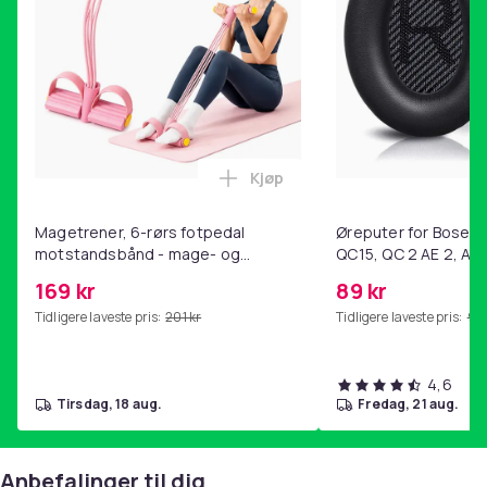
Kjøp
Legg Magetrener, 6-rørs fotp
Magetrener, 6-rørs fotpedal
Øreputer for Bose QC
motstandsbånd - mage- og
QC15, QC 2 AE 2, AE 
kjernetrening, yoga og
SoundTrue, SoundLin
169 kr
89 kr
hjemmegymnastikk Pink
Tidligere laveste pris:
201 kr
Tidligere laveste pris:
99 
4,6
tirsdag, 18 aug.
fredag, 21 aug.
Anbefalinger til dig