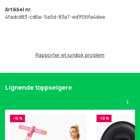
Artikkel nr.
4fadcd83-cd6e-5a5d-83a7-ed1f06fa4dee
Produktsikkerhetsinformasjon
Rapporter et juridisk problem
Lignende toppselgere
Pa
-16 %
-10 %