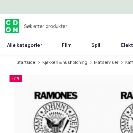
Hopp til hovedinnhold
Søk etter produkter
Alle kategorier
Film
Spill
Elek
Startside
Kjøkken & husholdning
Matserviser
Ka
-7 %