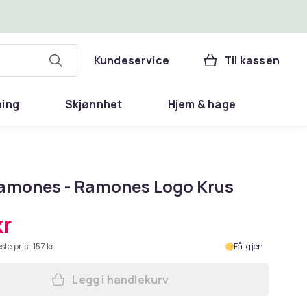
Kundeservice
Til kassen
ning
Skjønnhet
Hjem & hage
amones - Ramones Logo Krus
kr
ste pris:
157 kr
Få igjen
Legg i handlekurv
Legg The Ramones - Ramones Logo 