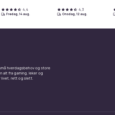
4,4
4,3
fredag, 14 aug.
onsdag, 12 aug.
 små hverdagsbehov og store
n alt fra gaming, leker og
livet, rett og slett.