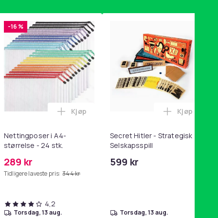
-16 %
Kjøp
Kjøp
handlekurven
ening, yoga og hjemmegymnastikk Pink i handlekurven
/ 10-pakning PKcell i handlekurven
ey trakte 0,7 l, rosa i handlekurven
Legg Nettingposer i A4-størrelse - 24 stk.
Legg Secret
Nettingposer i A4-
Secret Hitler - Strategisk
størrelse - 24 stk.
Selskapsspill
289 kr
599 kr
Tidligere laveste pris:
344 kr
4,2
torsdag, 13 aug.
torsdag, 13 aug.