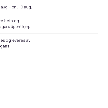
 aug. - on., 19 aug.
er betaling
agers åpent kjøp
es og leveres av
gans