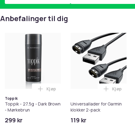
Anbefalinger til dig
Kjøp
Kjøp
Legg Toppik - 27,5g - Dark Brown - Mørk
Legg Unive
Toppik
Toppik - 27,5g - Dark Brown
Universallader for Garmin
- Mørkebrun
klokker 2-pack
299 kr
119 kr