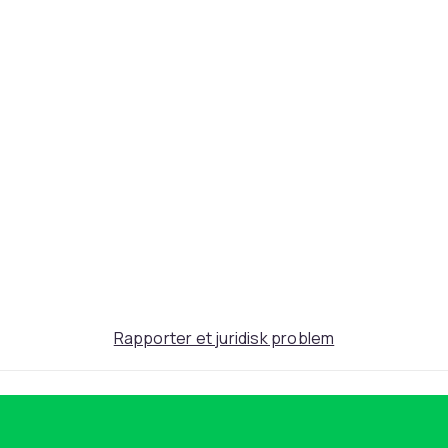
ef3fed39-cb77-4847-95e4-2fa12db0bea2
Rapporter et juridisk problem