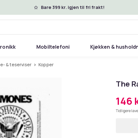
Bare 399 kr. igjen til fri frakt!
tronikk
Mobiltelefoni
Kjøkken & hushold
ffe- & teserviser
Kopper
The R
146 
Tidligere lave