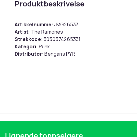
Produktbeskrivelse
Artikkelnummer
: MG26533
Artist
: The Ramones
Strekkode
: 5050574265331
Kategori
: Punk
Distributør
: Bengans PYR
Medium
: Krus
Utgivelsesdato
: 2022-10-15
Enheter i pakken
: 1
Artikkel nr.
Produktsikkerhetsinformasjon
Lignende toppselgere