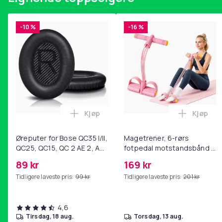
-10 %
-16 %
Kjøp
Kjøp
Legg Øreputer for Bose QC35 I/II, QC25
Legg Ma
Øreputer for Bose QC35 I/II,
Magetrener, 6-rørs
QC25, QC15, QC 2 AE 2, AE
fotpedal motstandsbånd -
2i, AE 2w, SoundTrue,
mage- og kjernetrening,
89 kr
169 kr
SoundLink Black
yoga og
Tidligere laveste pris:
99 kr
Tidligere laveste pris:
201 kr
hjemmegymnastikk Pink
4,6
tirsdag, 18 aug.
torsdag, 13 aug.