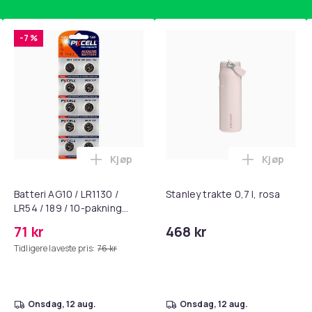
-7 %
Kjøp
Kjøp
, QC15, QC 2 AE 2, AE 2i, AE 2w, SoundTrue, SoundLink Black i 
getrener, 6-rørs fotpedal motstandsbånd - mage- og kjernetr
Legg Batteri AG10 / LR1130 / LR54 / 189 
Legg Stanl
Batteri AG10 / LR1130 /
Stanley trakte 0,7 l, rosa
LR54 / 189 / 10-pakning
PKcell
71 kr
468 kr
Tidligere laveste pris:
76 kr
onsdag, 12 aug.
onsdag, 12 aug.