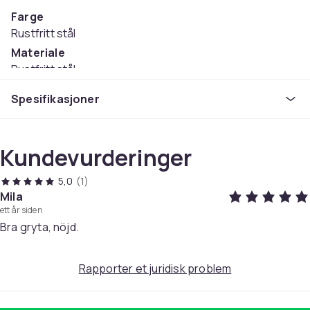
Farge
Rustfritt stål
Materiale
Rustfritt stål
Artikkel nr.
Spesifikasjoner
7a7c474d-dfc3-5c20-b2ac-9132a2cdc323
Produktsikkerhetsinformasjon
Kundevurderinger
5,0
(1)
Mila
ett år siden
Bra gryta, nöjd.
Rapporter et juridisk problem