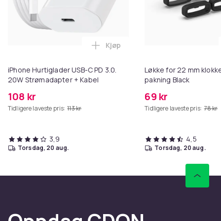
Kjøp
Legg iPhone Hurtiglader USB-C 
iPhone Hurtiglader USB-C PD 3.0.
Løkke for 22 mm klokke
20W Strømadapter + Kabel
pakning Black
108 kr
69 kr
Tidligere laveste pris:
113 kr
Tidligere laveste pris:
78 kr
3,9
4,5
torsdag, 20 aug.
torsdag, 20 aug.
Oppdag CDON