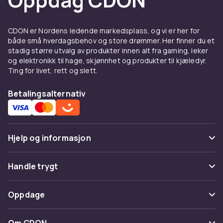
CDON er Nordens ledende markedsplass, og vi er her for
både små hverdagsbehov og store drømmer. Her finner du et
stadig større utvalg av produkter innen alt fra gaming, leker
og elektronikk til hage, skjønnhet og produkter til kjæledyr.
Ting for livet, rett og slett.
Betalingsalternativ
Hjelp og informasjon
Vanlige spørsmål
Handle trygt
Spor pakke
Betaling
Oppdage
Angre & returner her
Levering
Kategorier
Kontakt oss
Om CDON