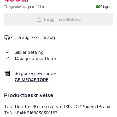
Tidligere laveste pris:
401 kr
På lager
Legg i handlekurv
Legg Tefal Duetto+ 18 cm sø
Fr., 14 aug. - on., 19 aug.
Sikker betaling
14 dagers åpent kjøp
Selges og leveres av
CS MEGASTORE
Produktbeskrivelse
Tefal Duetto+ 18 cm sølvgryte | SKU: G7194355 | Brand:
Tefal | EAN: 3168430300163