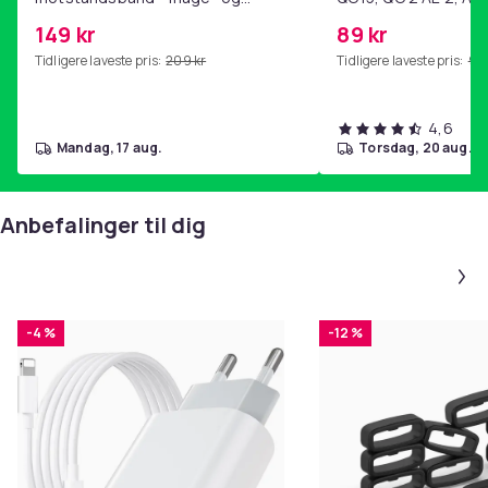
kjernetrening, yoga og
SoundTrue, SoundLin
149 kr
89 kr
hjemmegymnastikk Purple
Tidligere laveste pris:
209 kr
Tidligere laveste pris:
99 
4,6
mandag, 17 aug.
torsdag, 20 aug.
Anbefalinger til dig
-4 %
-12 %