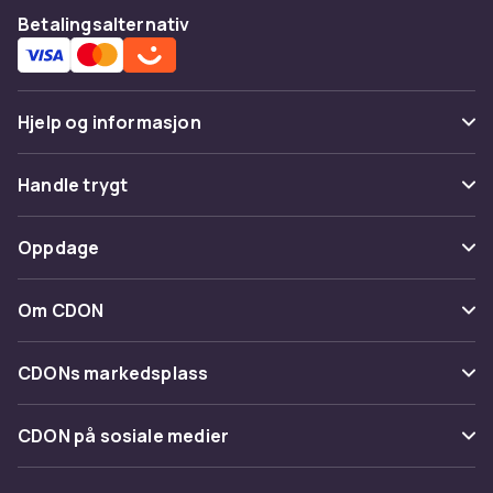
Betalingsalternativ
Hjelp og informasjon
Vanlige spørsmål
Handle trygt
Spor pakke
Betaling
Oppdage
Angre & returner her
Levering
Kategorier
Kontakt oss
Om CDON
Vilkår & policy
Varemerker
Om oss
Tilbakekallinger
CDONs markedsplass
Guider
Kundeanmeldelser
Merchant Help Center
CDON på sosiale medier
Jobbe på CDON