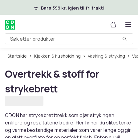
Hopp til hovedinnhold
Bare 399 kr. igjen til fri frakt!
Søk etter produkter
Startside
Kjøkken & husholdning
Vasking & stryking
V
Overtrekk & stoff for
strykebrett
CDON har strykebretttrekk som gjør strykingen
enklere og resultatene bedre. Her finner du slitesterke
og varmebestandige materialer som varer lenge og gir
en glatt overflate for en perfekt finish. Enten du vil