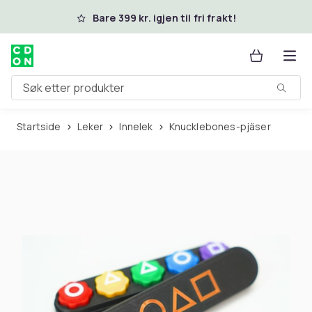
Hopp til hovedinnhold
Bare 399 kr. igjen til fri frakt!
Søk etter produkter
Startside
Leker
Innelek
Knucklebones-pjäser