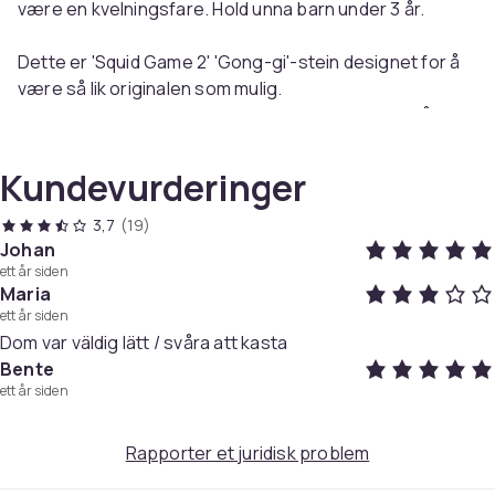
være en kvelningsfare. Hold unna barn under 3 år.
Dette er 'Squid Game 2' 'Gong-gi'-stein designet for å
være så lik originalen som mulig.
Den er designet slik at du kan putte sand eller små
steiner inni 'gong-gi', akkurat som i Korea.
Prøv å bruke den ved å fylle innsiden med omtrent 2/3
Kundevurderinger
sand eller stålkuler!
3,7
(19)
Materiale: PLA-plast
Johan
ett år siden
Maria
Laget med 3D-teknologi.
ett år siden
Dom var väldig lätt / svåra att kasta
Pakken inkluderer:
Bente
1 x Squid Game 2 Gonggi & Etui
ett år siden
Farge
0001
Rapporter et juridisk problem
Vekt, gram