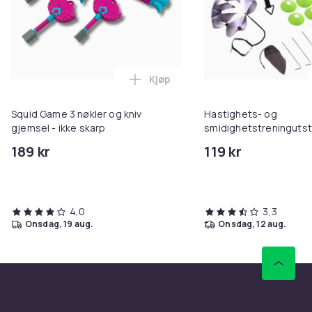
Kjøp
Legg Squid Game 3 nøkler og kniv
Squid Game 3 nøkler og kniv
Hastighets- og
gjemsel - ikke skarp
smidighetstreningutsty
med Agility-stige, kjeg
189 kr
119 kr
fallskjerm
4,0
3,3
onsdag, 19 aug.
onsdag, 12 aug.