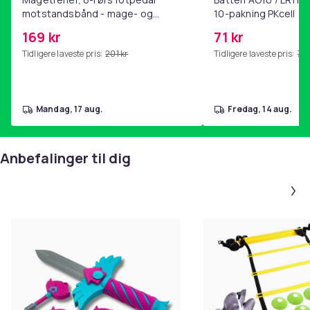
motstandsbånd - mage- og
10-pakning PKcell
kjernetrening, yoga og
169 kr
71 kr
hjemmegymnastikk Pink
Tidligere laveste pris:
201 kr
Tidligere laveste pris:
76 
mandag, 17 aug.
fredag, 14 aug.
Anbefalinger til dig