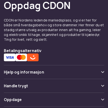
Oppdag CDON
CDON er Nordens ledende markedsplass, og vi er her for
både små hverdagsbehov og store drømmer. Her finner du et
stadig større utvalg av produkter innen alt fra gaming, leker
og elektronikk til hage, skjønnhet og produkter til kjæledyr.
Ting for livet, rett og slett.
Betalingsalternativ
Hjelp og informasjon
Vanlige spørsmål
Handle trygt
Spor pakke
Betaling
Oppdage
Angre & returner her
Levering