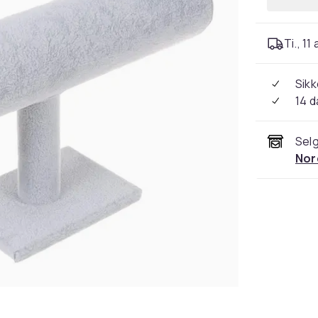
Ti., 11
Sikk
14 d
Selg
Nor