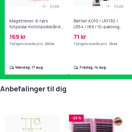
Kjøp
Kjøp
Legg Magetrener, 6-rørs fotpedal mot
Legg Bat
Magetrener, 6-rørs
Batteri AG10 / LR1130 /
fotpedal motstandsbånd -
LR54 / 189 / 10-pakning
mage- og kjernetrening,
PKcell
169 kr
71 kr
yoga og
Tidligere laveste pris:
201 kr
Tidligere laveste pris:
76 kr
hjemmegymnastikk Pink
mandag, 17 aug.
fredag, 14 aug.
Anbefalinger til dig
-25 %