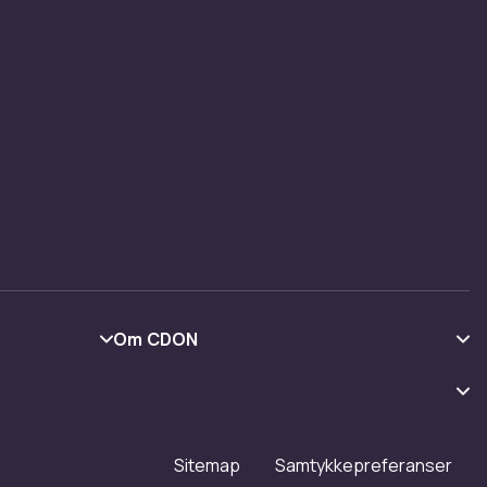
Om CDON
Om oss
Kundeanmeldelser
Jobbe på CDON
Sitemap
Samtykkepreferanser