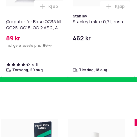
Kjøp
Kjøp
standsbånd - mage- og kjernetrening, yoga og hjemmegymnast
teri AG10 / LR1130 / LR54 / 189 / 10-pakning PKcell i handlekur
Legg Øreputer for Bose QC35 I/II, QC25, 
Legg Stanl
Stanley
Øreputer for Bose QC35 I/II,
Stanley trakte 0,7 l, rosa
QC25, QC15, QC 2 AE 2, AE
2i, AE 2w, SoundTrue,
89 kr
462 kr
SoundLink Black
Tidligere laveste pris:
99 kr
4,6
torsdag, 20 aug.
tirsdag, 18 aug.