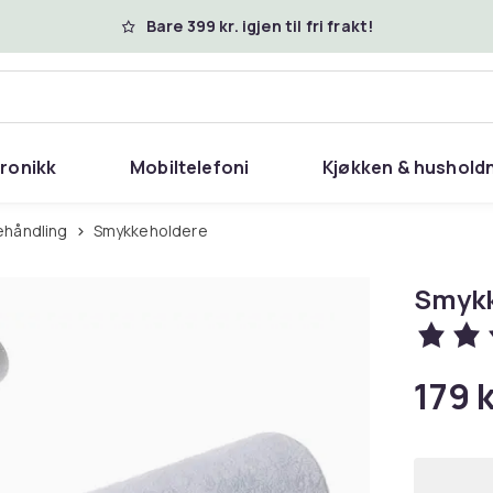
Bare 399 kr. igjen til fri frakt!
tronikk
Mobiltelefoni
Kjøkken & hushold
ehåndling
Smykkeholdere
Smykk
179 k