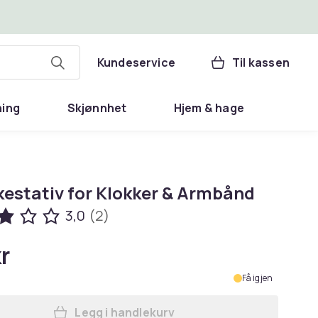
Kundeservice
Til kassen
ning
Skjønnhet
Hjem & hage
estativ for Klokker & Armbånd
3,0
(2)
r
Få igjen
Legg i handlekurv