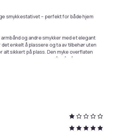
ige smykkestativet – perfekt for både hjem
er, armbånd og andre smykker med et elegant
 det enkelt å plassere og ta av tilbehør uten
r alt sikkert på plass. Den myke overflaten
usiv følelse. En praktisk måte å både
åte.
t passer like godt på nattbordet som i en
 inn i ulike miljøer og fremhever hvert
nisering eller for å skape en iøynefallende
nell løsning.