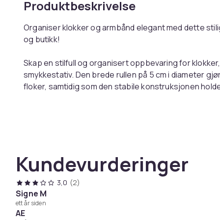
Produktbeskrivelse
Organiser klokker og armbånd elegant med dette stil
og butikk!
Skap en stilfull og organisert oppbevaring for klokk
smykkestativ. Den brede rullen på 5 cm i diameter gjør
floker, samtidig som den stabile konstruksjonen holde
beskytter sensitive smykker mot riper og gir en ekskl
oppbevare og fremheve favorittene på en smakfull m
Perfekt for både hjem og butikk, dette smykkestative
eksklusiv smykkemonter. Det stilrene designet smelter
Kundevurderinger
smykke med eleganse. Enten det brukes til daglig orga
utstilling i et butikkvindu, er dette en stilfull og funksjo
3,0
(2)
Signe M
Bred rulle for praktisk og enkel organisering
ett år siden
Myk overflate som beskytter smykker mot riper
AE