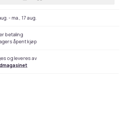
Legg Smykkestativ for Klokker & A
 aug. - ma., 17 aug.
er betaling
agers åpent kjøp
es og leveres av
dmagasinet