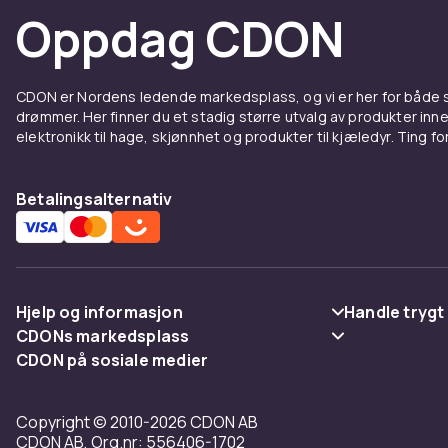
Oppdag CDON
CDON er Nordens ledende markedsplass, og vi er her for både
drømmer. Her finner du et stadig større utvalg av produkter inne
elektronikk til hage, skjønnhet og produkter til kjæledyr. Ting for 
Betalingsalternativ
Hjelp og informasjon
Handle trygt
CDONs markedsplass
Vanlige spørsmål
Betaling
CDON på sosiale medier
Merchant Help Center
Spor pakke
Levering
Copyright © 2010-2026 CDON AB
Angre & returner her
Vilkår & polic
CDON AB, Org.nr: 556406-1702