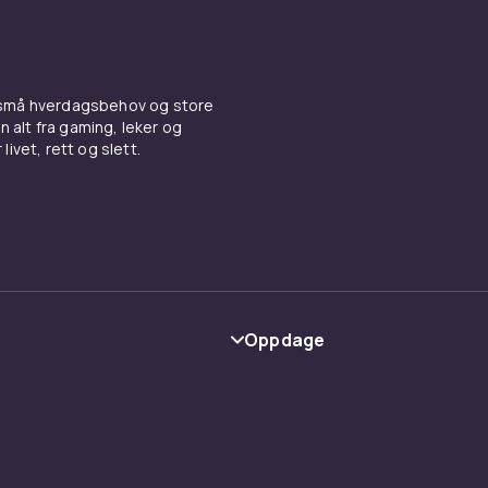
 små hverdagsbehov og store
n alt fra gaming, leker og
livet, rett og slett.
Oppdage
Kategorier
Varemerker
y
Guider