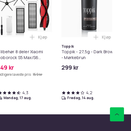
Kjøp
Kjøp
rven
rwash Dry Shampoo Nonaerosol Balances Scalp & Controls Exces
Legg Tilbehør 8 deler Xiaomi Roborock S5 
Legg Toppik -
Toppik
ilbehør 8 deler Xiaomi
Toppik - 27,5g - Dark Brown
La
oborock S5 Max/S6
- Mørkebrun
Er
ure/S6
Ma
149 kr
299 kr
29
AXV/S50/S51/S55/S5/S60/S65/S6
idligere laveste pris:
159 kr
Tid
4,3
4,2
mandag, 17 aug.
fredag, 14 aug.