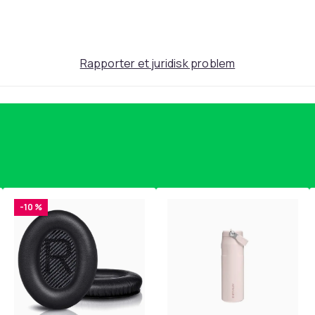
290
Rapporter et juridisk problem
3c27a1a6-99e0-5d4d-9193-bd119a5d2fa9
-10 %