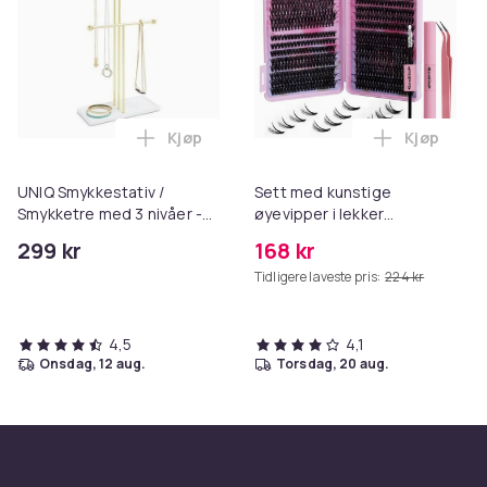
Kjøp
Kjøp
Legg UNIQ Smykkestativ / Smykketre med 3
Legg Sett 
UNIQ Smykkestativ /
Sett med kunstige
Smykketre med 3 nivåer -
øyevipper i lekker
Gull / Hvit
oppbevaringsboks
299 kr
168 kr
Tidligere laveste pris:
224 kr
4,5
4,1
onsdag, 12 aug.
torsdag, 20 aug.