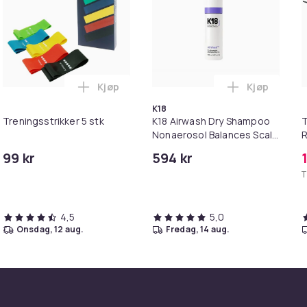
Kjøp
Kjøp
 nivåer - Gull / Hvit i handlekurven
med kunstige øyevipper i lekker oppbevaringsboks i handleku
Legg Treningsstrikker 5 stk i handlekurven
Legg K18 Ai
K18
Treningsstrikker 5 stk
K18 Airwash Dry Shampoo
T
Nonaerosol Balances Scalp
R
& Controls Excess Oil
P
99 kr
594 kr
M
T
4,5
5,0
onsdag, 12 aug.
fredag, 14 aug.