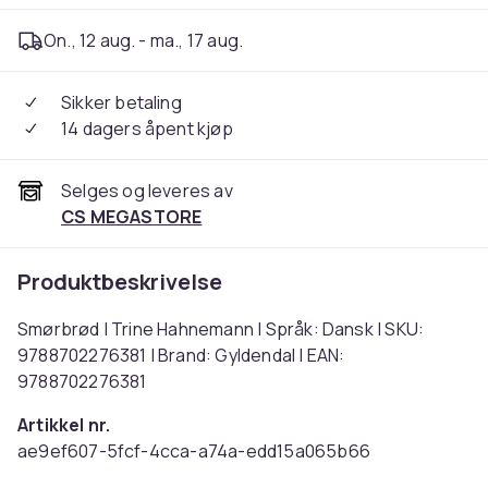
On., 12 aug. - ma., 17 aug.
Sikker betaling
14 dagers åpent kjøp
Selges og leveres av
CS MEGASTORE
Produktbeskrivelse
Smørbrød | Trine Hahnemann | Språk: Dansk | SKU:
9788702276381 | Brand: Gyldendal | EAN:
9788702276381
Artikkel nr.
ae9ef607-5fcf-4cca-a74a-edd15a065b66