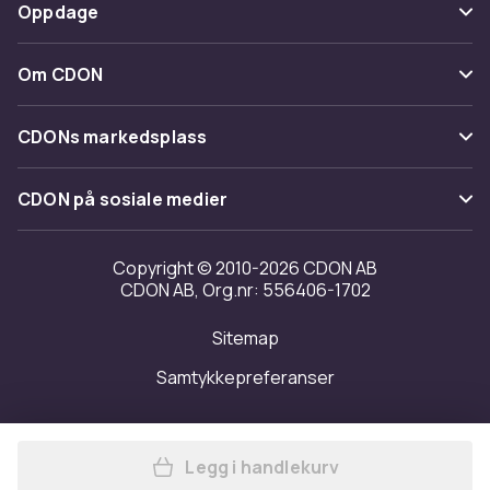
Betaling
Oppdage
Angre & returner her
Levering
Kategorier
Kontakt oss
Om CDON
Vilkår & policy
Varemerker
Om oss
Tilbakekallinger
CDONs markedsplass
Guider
Kundeanmeldelser
Merchant Help Center
CDON på sosiale medier
Jobbe på CDON
Investor relations
Copyright © 2010-2026 CDON AB
CDON AB, Org.nr: 556406-1702
Tilgjengelighet
Sitemap
Samtykkepreferanser
Legg i handlekurv
Legg Smørbrød | Trine Hahn