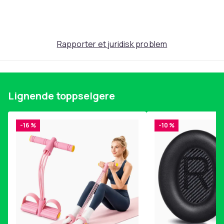
Produktsikkerhetsinformasjon
Rapporter et juridisk problem
Lignende toppselgere
-16 %
-10 %