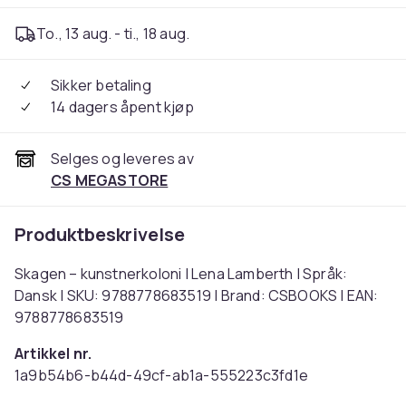
To., 13 aug. - ti., 18 aug.
Sikker betaling
14 dagers åpent kjøp
Selges og leveres av
CS MEGASTORE
Produktbeskrivelse
Skagen – kunstnerkoloni | Lena Lamberth | Språk:
Dansk | SKU: 9788778683519 | Brand: CSBOOKS | EAN:
9788778683519
Artikkel nr.
1a9b54b6-b44d-49cf-ab1a-555223c3fd1e