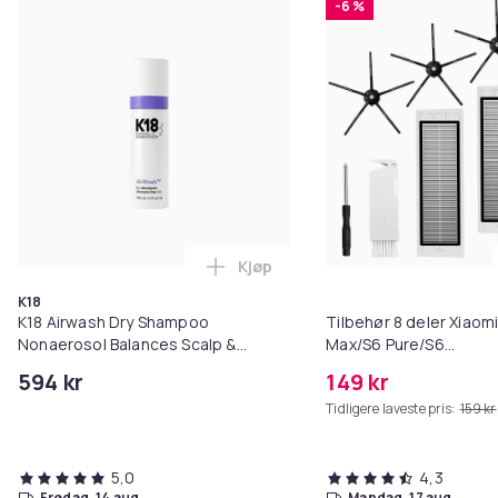
-6 %
Kjøp
Legg K18 Airwash Dry Shampoo No
K18
K18 Airwash Dry Shampoo
Tilbehør 8 deler Xiaom
Nonaerosol Balances Scalp &
Max/S6 Pure/S6
Controls Excess Oil
MAXV/S50/S51/S55/S5
594 kr
149 kr
Tidligere laveste pris:
159 kr
5,0
4,3
fredag, 14 aug.
mandag, 17 aug.