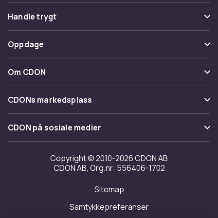
Vanlige spørsmål
Handle trygt
Spor pakke
Betaling
Oppdage
Angre & returner her
Levering
Kategorier
Kontakt oss
Om CDON
Vilkår & policy
Varemerker
Om oss
Tilbakekallinger
CDONs markedsplass
Guider
Kundeanmeldelser
Merchant Help Center
CDON på sosiale medier
Jobbe på CDON
Investor relations
Copyright © 2010-2026 CDON AB
CDON AB, Org.nr: 556406-1702
Tilgjengelighet
Sitemap
Samtykkepreferanser