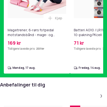
Kjøp
Legg Magetrener, 6-rørs fotp
Magetrener, 6-rørs fotpedal
Batteri AG10 / LR1130
motstandsbånd - mage- og
10-pakning PKcell
kjernetrening, yoga og
169 kr
71 kr
hjemmegymnastikk Pink
Tidligere laveste pris:
201 kr
Tidligere laveste pris:
76 
mandag, 17 aug.
fredag, 14 aug.
Anbefalinger til dig