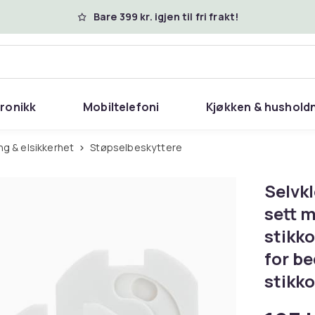
Bare 399 kr. igjen til fri frakt!
tronikk
Mobiltelefoni
Kjøkken & hushold
ing & elsikkerhet
Støpselbeskyttere
Selvkl
sett 
stikk
for be
stikk