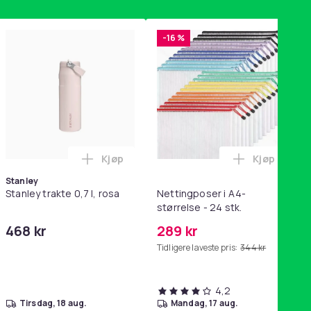
-16 %
Kjøp
Kjøp
ikk Pink i handlekurven
QC15, QC 2 AE 2, AE 2i, AE 2w, SoundTrue, SoundLink Black i ha
ri AG10 / LR1130 / LR54 / 189 / 10-pakning PKcell i handlekurve
Legg Stanley trakte 0,7 l, rosa i handleku
Legg Nettin
Stanley
Stanley trakte 0,7 l, rosa
Nettingposer i A4-
størrelse - 24 stk.
468 kr
289 kr
Tidligere laveste pris:
344 kr
4,2
tirsdag, 18 aug.
mandag, 17 aug.