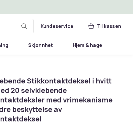
Kundeservice
Til kassen
ning
Skjønnhet
Hjem & hage
ebende Stikkontaktdeksel i hvitt
med 20 selvklebende
ontaktdeksler med vrimekanisme
dre beskyttelse av
ontaktdeksel