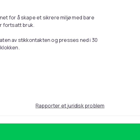
et for å skape et sikrere miljø med bare
 fortsatt bruk.
laten av stikkontakten og presses ned i 30
 klokken.
produksjon av produktet ble det lagt spesiell
kapet for å sikre bedre beskyttelse mot
Rapporter et juridisk problem
oplugg) og Schuko plugger (type F).
kontaktsikringer!
imekanisme stikkontaktbeskyttelse