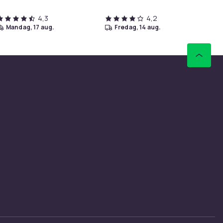
4,3
4,2
mandag, 17 aug.
fredag, 14 aug.