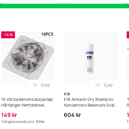
-14 %
Kjøp
Kjøp
yttelse – Barn - 20-pack i handlekurven
tningsfiltre for Philips SpeedPro Max støvsuger i handlekurve
Legg 10 stk baderomsdusjavløp Hårfanger 
Legg K18 Ai
K18
10 stk baderomsdusjavløp
K18 Airwash Dry Shampoo
T
Hårfanger Nettdeksel
Nonaerosol Balances Scalp
R
Gulvvaskesil Hårpropp
& Controls Excess Oil
P
149 kr
604 kr
M
Tidligere laveste pris:
173 kr
T