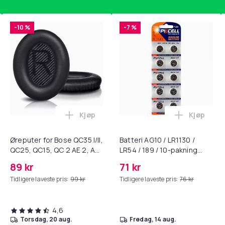
tstyre stikkontaktene med pålitelige deksler.
-10 %
-7 %
e lett tilgjengelige stikkontakter.
ug) og Schuko-plugger ( Type F)
Kjøp
Kjøp
noppsyn av barn og kjæledyr.
standsbånd - mage- og kjernetrening, yoga og hjemmegymnast
ak - Fidget Spinners med Sugekopp for Barn i handlekurven
Legg Øreputer for Bose QC35 I/II, QC25, 
Legg Batte
2cb1d673-0b21-4014-af76-3cd5544736eb
Øreputer for Bose QC35 I/II,
Batteri AG10 / LR1130 /
QC25, QC15, QC 2 AE 2, AE
LR54 / 189 / 10-pakning
2i, AE 2w, SoundTrue,
PKcell
89 kr
71 kr
SoundLink Black
Tidligere laveste pris:
99 kr
Tidligere laveste pris:
76 kr
4,6
torsdag, 20 aug.
fredag, 14 aug.