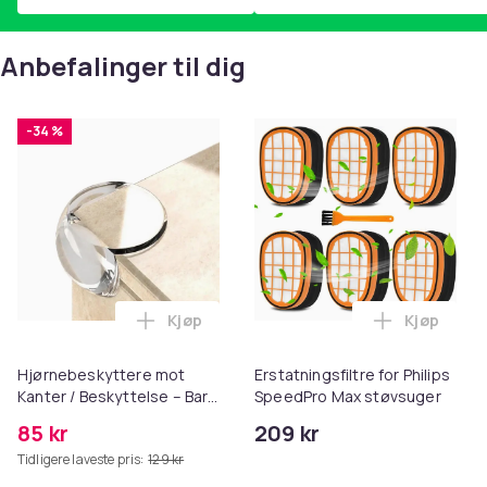
Anbefalinger til dig
-34 %
Kjøp
Kjøp
Legg Hjørnebeskyttere mot Kanter / Besk
Legg Ersta
Hjørnebeskyttere mot
Erstatningsfiltre for Philips
Kanter / Beskyttelse – Barn
SpeedPro Max støvsuger
- 20-pack
85 kr
209 kr
Tidligere laveste pris:
129 kr