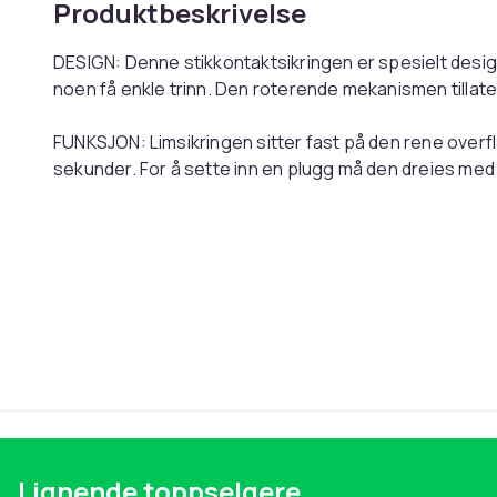
Produktbeskrivelse
DESIGN: Denne stikkontaktsikringen er spesielt design
noen få enkle trinn. Den roterende mekanismen tillater
FUNKSJON: Limsikringen sitter fast på den rene overf
sekunder. For å sette inn en plugg må den dreies med
KVALITET: Dekselet er laget av giftfri ABS-plast. Ved 
vekt på rent utførelse.
BESKYTTELSE: Stikkontaktdeksler er det ideelle reds
elektriske støt og ulykker.
ANNET: Kompatibel med standardplugger (Type C, Eur
Leveringsomfanget inneholder KUN settet med 20 stik
Sett med 20 stikkontaktbeskyttere for liming med vr
Lignende toppselgere