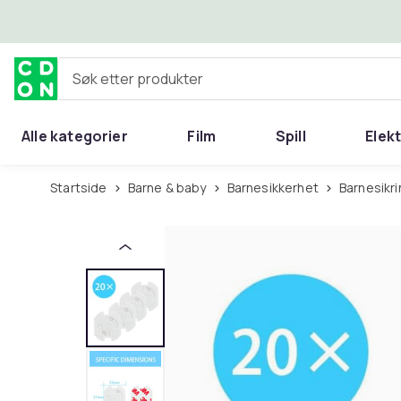
Hopp til hovedinnhold
Søk etter produkter
Alle kategorier
Film
Spill
Elek
Startside
Barne & baby
Barnesikkerhet
Barnesikr