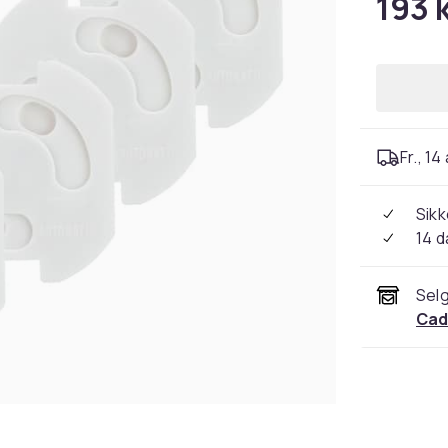
193 
Fr., 14
Sikk
14 d
Selg
Cad