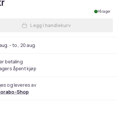
kr
På lager
Legg i handlekurv
Legg Selvklebende Stikkontaktdekse
 aug. - to., 20 aug.
er betaling
agers åpent kjøp
es og leveres av
orabo-Shop