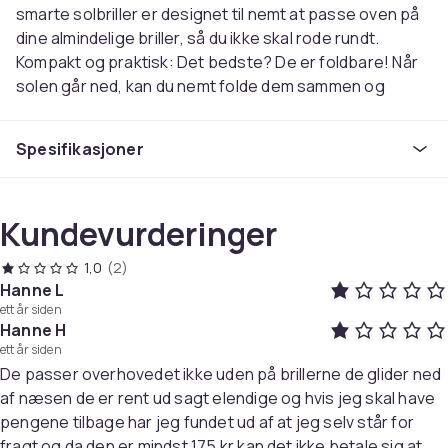
smarte solbriller er designet til nemt at passe oven på
dine almindelige briller, så du ikke skal rode rundt.
Kompakt og praktisk: Det bedste? De er foldbare! Når
solen går ned, kan du nemt folde dem sammen og
lægge dem i lommen eller tasken. Klar synlighed og UV-
beskyttelse: Med Suncovers får du både beskyttelse
Spesifikasjoner
og stil. De polariserede linser reducerer blænding og
giver dig et klarere udsyn, mens de beskytter dine øjne
mod skadelige UV-stråler. Hvorfor solcover?
Kundevurderinger
Foldbar
: Let at bære, perfekt til ethvert eventyr.
Passer ovenpå briller
: Det er ikke nødvendigt at
1,0
(2)
skifte briller.
Hanne L
Polariserede linser
: Mindre blænding, mere
ett år siden
Hanne H
komfort.
ett år siden
UV-beskyttelse
: Holder dine øjne sikre i solen.
De passer overhovedet ikke uden på brillerne de glider ned
Stilfuldt og behageligt: ​​Designet er enkelt, men
af næsen de er rent ud sagt elendige og hvis jeg skal have
moderne, så du kan se godt ud og føle dig godt tilpas
pengene tilbage har jeg fundet ud af at jeg selv står for
hele dagen. Perfekt til at gå, køre bil eller en dag på
fragt og da den er mindst 175 kr kan det ikke betale sig at