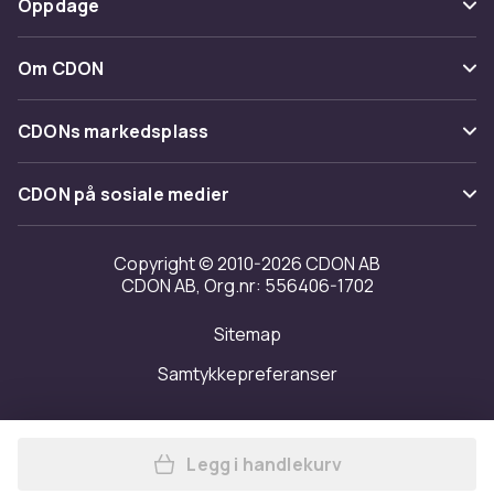
Oppdage
Angre & returner her
Levering
Kategorier
Kontakt oss
Om CDON
Vilkår & policy
Varemerker
Om oss
Tilbakekallinger
CDONs markedsplass
Guider
Kundeanmeldelser
Merchant Help Center
CDON på sosiale medier
Jobbe på CDON
Investor relations
Copyright © 2010-2026 CDON AB
CDON AB, Org.nr: 556406-1702
Tilgjengelighet
Sitemap
Samtykkepreferanser
Legg i handlekurv
Legg Sammenleggbare soldekk