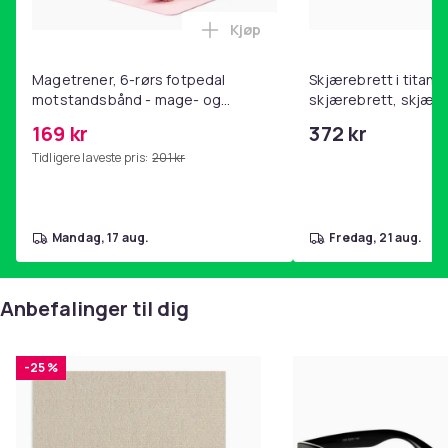
Kjøp
Legg Magetrener, 6-rørs fotp
Magetrener, 6-rørs fotpedal
Skjærebrett i titan, 
motstandsbånd - mage- og
skjærebrett, skjæreb
kjernetrening, yoga og
stål, BPA-fri (2 stk.)
169 kr
372 kr
hjemmegymnastikk Pink
Tidligere laveste pris:
201 kr
mandag, 17 aug.
fredag, 21 aug.
Anbefalinger til dig
-25 %