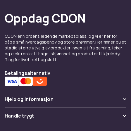
Oppdag CDON
CDON er Nordens ledende markedsplass, og vi er her for
både små hverdagsbehov og store drømmer. Her finner du et
stadig større utvalg av produkter innen alt fra gaming, leker
og elektronikk til hage, skjønnhet og produkter til kjæledyr.
Ting for livet, rett og slett.
Betalingsalternativ
Hjelp og informasjon
Vanlige spørsmål
Handle trygt
Spor pakke
Betaling