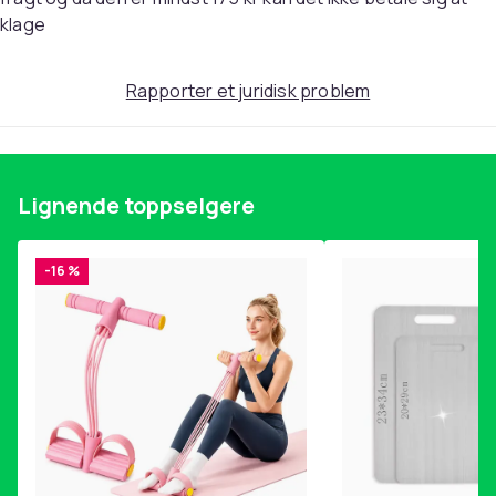
stranden. Materiale: PC Vægt: ca 28g Måle: Bredde:
klage
150 mm Højde: 60 mm Næse: 20 mm Linsebredde: 70
mm Stængler: 140 mm
Rapporter et juridisk problem
Artikkel nr.
002f0bc4-eb9d-5bc9-a360-173028154102
Produktsikkerhetsinformasjon
Lignende toppselgere
-16 %