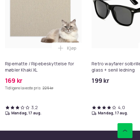
Kjøp
Legg Ripematte / Ripebeskyttels
Ripematte / Ripebeskyttelse for
Retro wayfarer solbrill
møbler Khaki XL
glass + senil ledning
169 kr
199 kr
Tidligere laveste pris:
225 kr
3,2
4,0
mandag, 17 aug.
mandag, 17 aug.