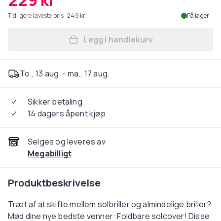
229 kr
Tidligere laveste pris:
249 kr
På lager
Legg i handlekurv
Legg Sammenleggbare soldekk
To., 13 aug. - ma., 17 aug.
Sikker betaling
14 dagers åpent kjøp
Selges og leveres av
Megabilligt
Produktbeskrivelse
Træt af at skifte mellem solbriller og almindelige briller?
Mød dine nye bedste venner: Foldbare solcover! Disse