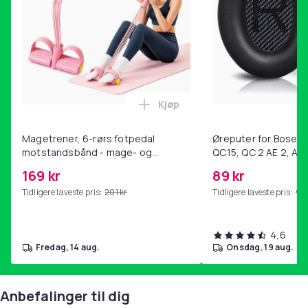
Kjøp
Legg Magetrener, 6-rørs fotp
Magetrener, 6-rørs fotpedal
Øreputer for Bose QC
motstandsbånd - mage- og
QC15, QC 2 AE 2, AE 
kjernetrening, yoga og
SoundTrue, SoundLin
169 kr
89 kr
hjemmegymnastikk Pink
Tidligere laveste pris:
201 kr
Tidligere laveste pris:
99 
4,6
fredag, 14 aug.
onsdag, 19 aug.
Anbefalinger til dig