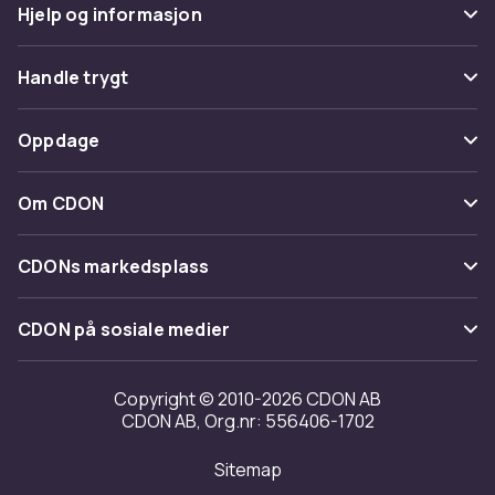
Hjelp og informasjon
Vanlige spørsmål
Handle trygt
Spor pakke
Betaling
Oppdage
Angre & returner her
Levering
Kategorier
Kontakt oss
Om CDON
Vilkår & policy
Varemerker
Om oss
Tilbakekallinger
CDONs markedsplass
Guider
Kundeanmeldelser
Merchant Help Center
CDON på sosiale medier
Jobbe på CDON
Investor relations
Copyright © 2010-2026 CDON AB
CDON AB, Org.nr: 556406-1702
Tilgjengelighet
Sitemap