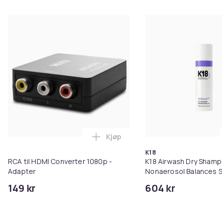
Kjøp
Legg RCA til HDMI Converter 108
K18
RCA til HDMI Converter 1080p -
K18 Airwash Dry Sham
Adapter
Nonaerosol Balances S
Controls Excess Oil
149 kr
604 kr