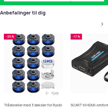
Anbefalinger til dig
-25 %
-17 %
Kjøp
Legg Trådsneller med 3 deksler f
Trådsneller med 3 deksler for Ryobi
SCART til HDMI-omfor