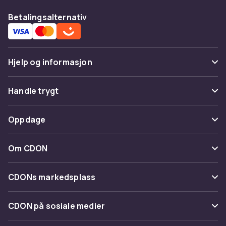
Betalingsalternativ
Hjelp og informasjon
Vanlige spørsmål
Handle trygt
Spor pakke
Betaling
Oppdage
Angre & returner her
Levering
Kategorier
Kontakt oss
Om CDON
Vilkår & policy
Varemerker
Om oss
Tilbakekallinger
CDONs markedsplass
Guider
Kundeanmeldelser
Merchant Help Center
CDON på sosiale medier
Jobbe på CDON