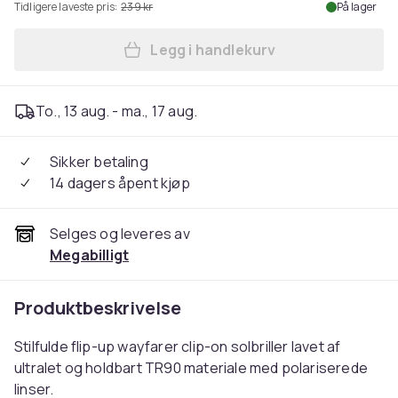
Tidligere laveste pris:
239 kr
På lager
Legg i handlekurv
Legg Polarisert Wayfarer Cli
To., 13 aug. - ma., 17 aug.
Sikker betaling
14 dagers åpent kjøp
Selges og leveres av
Megabilligt
Produktbeskrivelse
Stilfulde flip-up wayfarer clip-on solbriller lavet af
ultralet og holdbart TR90 materiale med polariserede
linser.