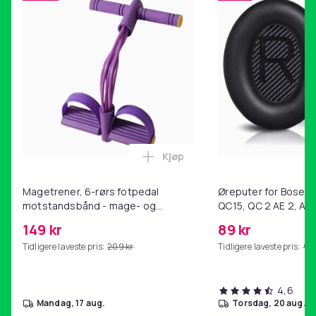
Kjøp
Legg Magetrener, 6-rørs fotp
Magetrener, 6-rørs fotpedal
Øreputer for Bose QC
motstandsbånd - mage- og
QC15, QC 2 AE 2, AE 
kjernetrening, yoga og
SoundTrue, SoundLin
149 kr
89 kr
hjemmegymnastikk Purple
Tidligere laveste pris:
209 kr
Tidligere laveste pris:
99 
4,6
mandag, 17 aug.
torsdag, 20 aug.