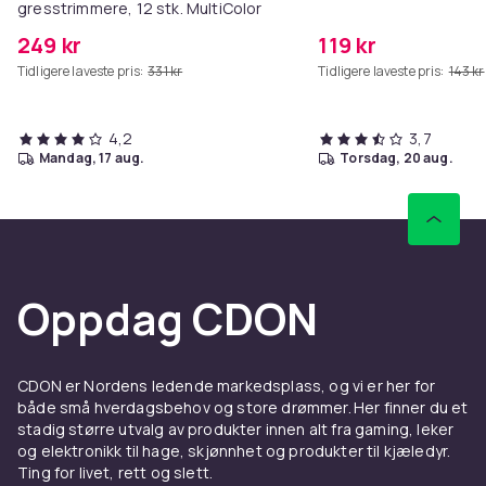
gresstrimmere, 12 stk. MultiColor
249 kr
119 kr
Tidligere laveste pris:
331 kr
Tidligere laveste pris:
143 kr
4,2
3,7
mandag, 17 aug.
torsdag, 20 aug.
Oppdag CDON
CDON er Nordens ledende markedsplass, og vi er her for
både små hverdagsbehov og store drømmer. Her finner du et
stadig større utvalg av produkter innen alt fra gaming, leker
og elektronikk til hage, skjønnhet og produkter til kjæledyr.
Ting for livet, rett og slett.