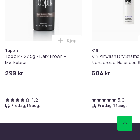
Kjøp
Legg Toppik - 27,5g - Dark Brow
Toppik
K18
Toppik - 27,5g - Dark Brown -
K18 Airwash Dry Sham
Mørkebrun
Nonaerosol Balances S
Controls Excess Oil
299 kr
604 kr
4,2
5,0
fredag, 14 aug.
fredag, 14 aug.