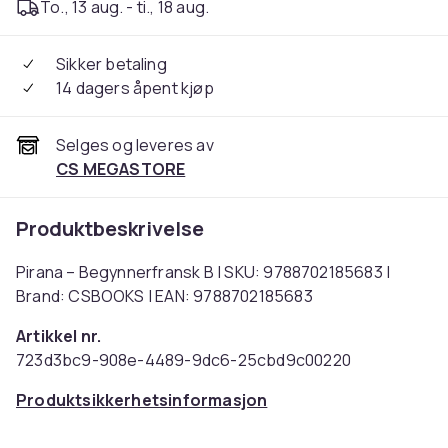
To., 13 aug. - ti., 18 aug.
Sikker betaling
14 dagers åpent kjøp
Selges og leveres av
CS MEGASTORE
Produktbeskrivelse
Pirana – Begynnerfransk B | SKU: 9788702185683 |
Brand: CSBOOKS | EAN: 9788702185683
Artikkel nr.
723d3bc9-908e-4489-9dc6-25cbd9c00220
Produktsikkerhetsinformasjon