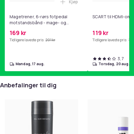
Kjøp
Legg Magetrener, 6-rørs fotp
Magetrener, 6-rørs fotpedal
SCART til HDMI-omf
motstandsbånd - mage- og
kjernetrening, yoga og
169 kr
119 kr
hjemmegymnastikk Pink
Tidligere laveste pris:
201 kr
Tidligere laveste pris:
143
3,7
mandag, 17 aug.
torsdag, 20 aug.
Anbefalinger til dig