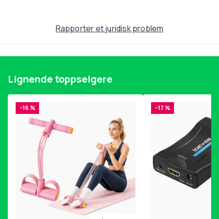
Rapporter et juridisk problem
Lignende toppselgere
-16 %
-17 %