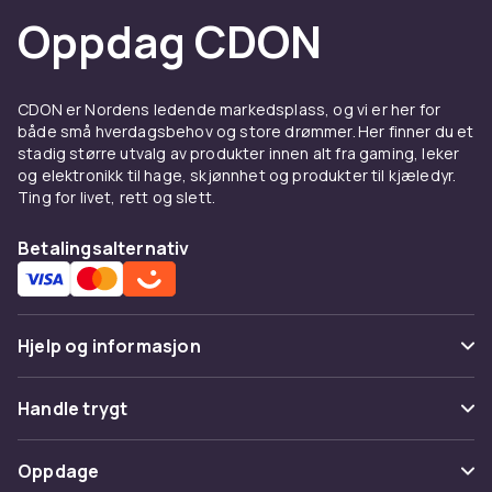
Oppdag CDON
CDON er Nordens ledende markedsplass, og vi er her for
både små hverdagsbehov og store drømmer. Her finner du et
stadig større utvalg av produkter innen alt fra gaming, leker
og elektronikk til hage, skjønnhet og produkter til kjæledyr.
Ting for livet, rett og slett.
Betalingsalternativ
Hjelp og informasjon
Vanlige spørsmål
Handle trygt
Spor pakke
Betaling
Oppdage
Angre & returner her