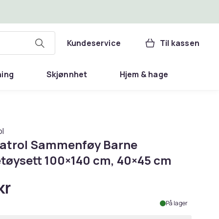
Kundeservice
Til kassen
ning
Skjønnhet
Hjem & hage
l
atrol Sammenføy Barne
tøysett 100×140 cm, 40×45 cm
kr
På lager