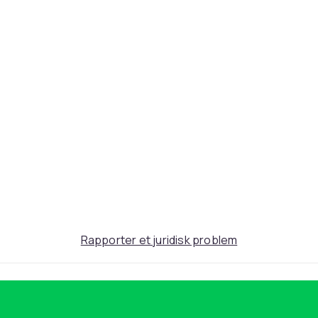
490
0cb11035-2aa2-55f5-b9d3-de92d2ddd579
Rapporter et juridisk problem