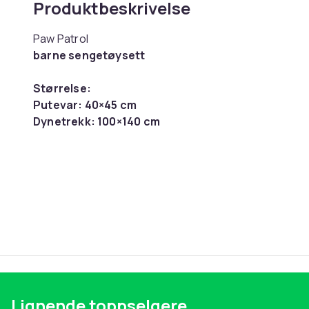
Produktbeskrivelse
Paw Patrol
barne sengetøysett
Størrelse:
Putevar: 40×45 cm
Dynetrekk: 100×140 cm
Materiale: 100% bomull
Vekt, gram
Artikkel nr.
Produktsikkerhetsinformasjon
Lignende toppselgere