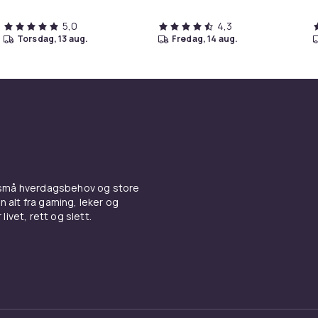
5,0
4,3
torsdag, 13 aug.
fredag, 14 aug.
 små hverdagsbehov og store
n alt fra gaming, leker og
livet, rett og slett.