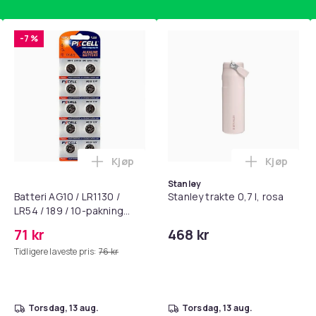
-7 %
Kjøp
Kjøp
standsbånd - mage- og kjernetrening, yoga og hjemmegymnast
puter for Bose QC35 I/II, QC25, QC15, QC 2 AE 2, AE 2i, AE 2w,
Legg Batteri AG10 / LR1130 / LR54 / 189 
Legg Stanl
Stanley
Batteri AG10 / LR1130 /
Stanley trakte 0,7 l, rosa
LR54 / 189 / 10-pakning
PKcell
71 kr
468 kr
Tidligere laveste pris:
76 kr
torsdag, 13 aug.
torsdag, 13 aug.