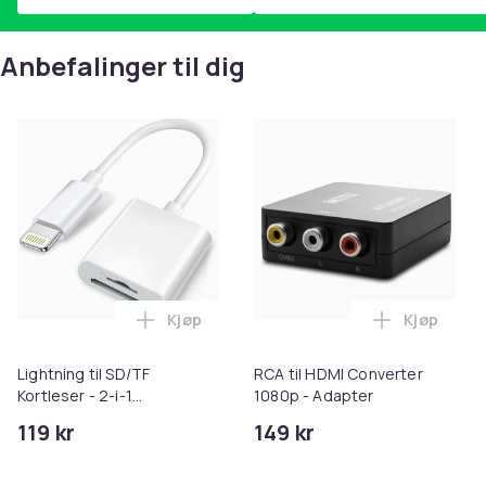
Anbefalinger til dig
Kjøp
Kjøp
Legg Lightning til SD/TF Kortleser - 2-i-
Legg RCA t
Lightning til SD/TF
RCA til HDMI Converter
Kortleser - 2-i-1
1080p - Adapter
Minnekortadapter til
119 kr
149 kr
iPhone/iPad