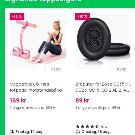
-16 %
-10 %
Kjøp
Kjøp
Legg Magetrener, 6-rørs fotpedal mot
Legg Øre
Magetrener, 6-rørs
Øreputer for Bose QC35 I/II,
fotpedal motstandsbånd -
QC25, QC15, QC 2 AE 2, AE
mage- og kjernetrening,
2i, AE 2w, SoundTrue,
169 kr
89 kr
yoga og
SoundLink Black
Tidligere laveste pris:
201 kr
Tidligere laveste pris:
99 kr
hjemmegymnastikk Pink
4,6
fredag, 14 aug.
onsdag, 19 aug.