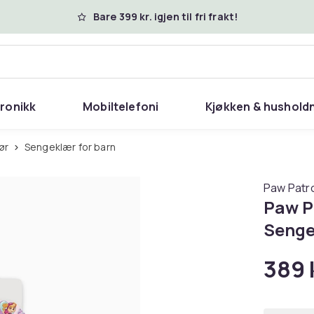
Bare 399 kr. igjen til fri frakt!
tronikk
Mobiltelefoni
Kjøkken & hushold
ør
Sengeklær for barn
Paw Patro
Paw P
Senge
389 