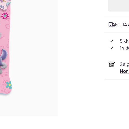
Fr., 14
Sikk
14 d
Selg
Nor