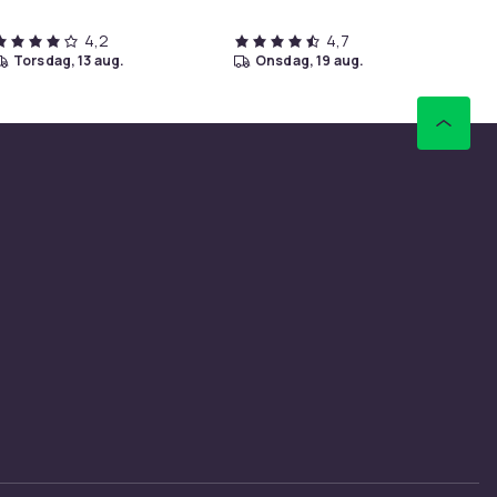
4,2
4,7
torsdag, 13 aug.
onsdag, 19 aug.