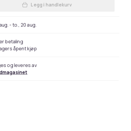
Legg i handlekurv
Legg Paw Patrol Sammenføy Barne 
 aug. - to., 20 aug.
er betaling
agers åpent kjøp
es og leveres av
dmagasinet