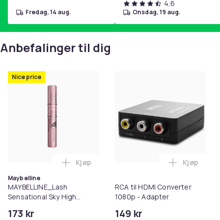
4,6
fredag, 14 aug.
onsdag, 19 aug.
Anbefalinger til dig
Nice price
Kjøp
Kjøp
Legg MAYBELLINE_Lash Sensational Sky H
Legg RCA t
Maybelline
MAYBELLINE_Lash
RCA til HDMI Converter
Sensational Sky High
1080p - Adapter
Mascara Lengthening
173 kr
149 kr
Mascara Black 7.2ml