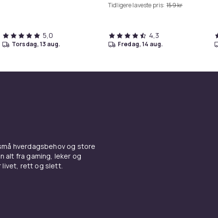
Tidligere laveste pris:
159 kr
5,0
4,3
torsdag, 13 aug.
fredag, 14 aug.
 små hverdagsbehov og store
n alt fra gaming, leker og
livet, rett og slett.