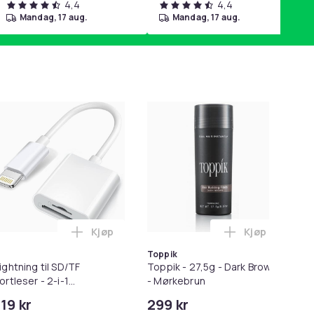
4,4
4,4
mandag, 17 aug.
mandag, 17 aug.
-
Kjøp
Kjøp
n
Balances Scalp & Controls Excess Oil i handlekurven
ør 8 deler Xiaomi Roborock S5 Max/S6 Pure/S6 MAXV/S50/S51/
Legg Lightning til SD/TF Kortleser - 2-i-1 M
Legg Toppik -
Toppik
ightning til SD/TF
Toppik - 27,5g - Dark Brown
Ør
ortleser - 2-i-1
- Mørkebrun
X5
innekortadapter til
119 kr
299 kr
12
6
Phone/iPad