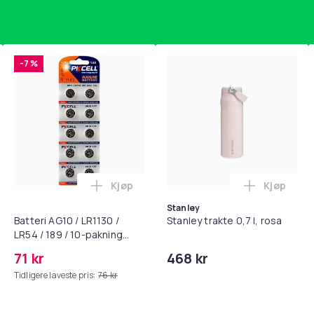
-7 %
Kjøp
Kjøp
standsbånd - mage- og kjernetrening, yoga og hjemmegymnast
puter for Bose QC35 I/II, QC25, QC15, QC 2 AE 2, AE 2i, AE 2w,
Legg Batteri AG10 / LR1130 / LR54 / 189 
Legg Stanl
Stanley
Batteri AG10 / LR1130 /
Stanley trakte 0,7 l, rosa
LR54 / 189 / 10-pakning
PKcell
71 kr
468 kr
Tidligere laveste pris:
76 kr