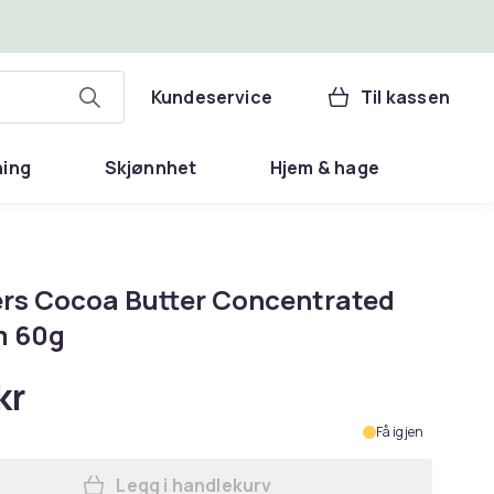
Kundeservice
Til kassen
ning
Skjønnhet
Hjem & hage
rs Cocoa Butter Concentrated
m 60g
kr
Få igjen
Legg i handlekurv