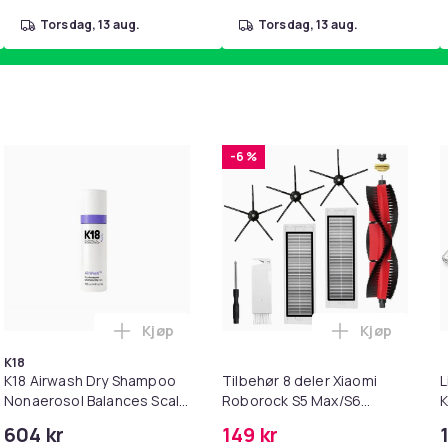
torsdag, 13 aug.
torsdag, 13 aug.
-6 %
Kjøp
Kjøp
igh Mascara Lengthening Mascara Black 7.2ml i handlekurve
il HDMI Converter 1080p - Adapter i handlekurven
Legg K18 Airwash Dry Shampoo Nonaerosol 
Legg Tilbeh
K18
K18 Airwash Dry Shampoo
Tilbehør 8 deler Xiaomi
L
Nonaerosol Balances Scalp
Roborock S5 Max/S6
K
& Controls Excess Oil
Pure/S6
M
604 kr
149 kr
MAXV/S50/S51/S55/S5/S60/S65/S
i