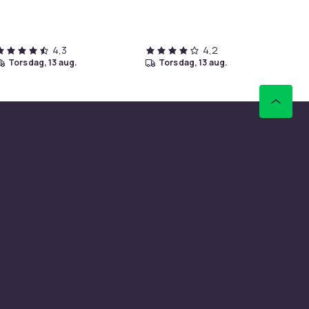
Tid
4,3
4,2
torsdag, 13 aug.
torsdag, 13 aug.