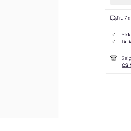
Fr., 7 
Sikk
14 d
Selg
CS