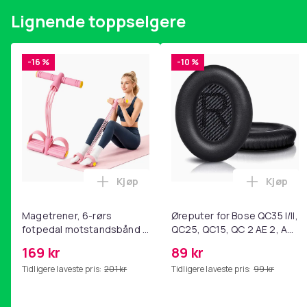
Lignende toppselgere
-16 %
-10 %
Kjøp
Kjøp
Legg Magetrener, 6-rørs fotpedal mot
Legg Øre
Magetrener, 6-rørs
Øreputer for Bose QC35 I/II,
fotpedal motstandsbånd -
QC25, QC15, QC 2 AE 2, AE
mage- og kjernetrening,
2i, AE 2w, SoundTrue,
169 kr
89 kr
yoga og
SoundLink Black
Tidligere laveste pris:
201 kr
Tidligere laveste pris:
99 kr
hjemmegymnastikk Pink