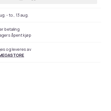
Legg Palmers Cocoa Butter Concen
aug. - to., 13 aug.
er betaling
agers åpent kjøp
es og leveres av
 MEGASTORE