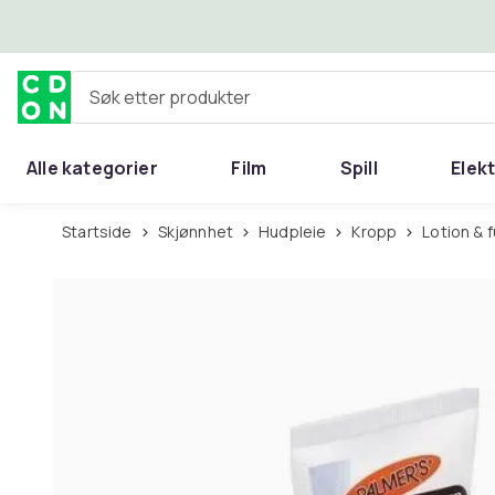
Hopp til hovedinnhold
Søk etter produkter
Alle kategorier
Film
Spill
Elek
Startside
Skjønnhet
Hudpleie
Kropp
Lotion &