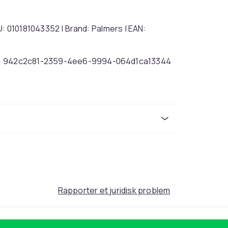
 010181043352 | Brand: Palmers | EAN:
942c2c81-2359-4ee6-9994-064d1ca13344
Rapporter et juridisk problem