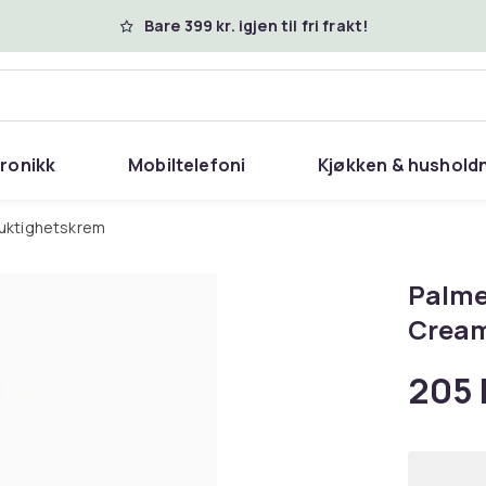
Bare 399 kr. igjen til fri frakt!
tronikk
Mobiltelefoni
Kjøkken & hushold
 fuktighetskrem
Palme
Crea
205 