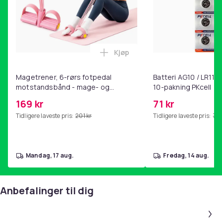
Kjøp
Legg Magetrener, 6-rørs fotp
Magetrener, 6-rørs fotpedal
Batteri AG10 / LR1130
motstandsbånd - mage- og
10-pakning PKcell
kjernetrening, yoga og
169 kr
71 kr
hjemmegymnastikk Pink
Tidligere laveste pris:
201 kr
Tidligere laveste pris:
76 
mandag, 17 aug.
fredag, 14 aug.
Anbefalinger til dig