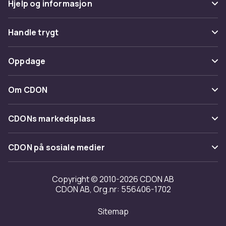
Hjelp og informasjon
Vanlige spørsmål
Handle trygt
Spor pakke
Betaling
Oppdage
Angre & returner her
Levering
Kategorier
Kontakt oss
Om CDON
Vilkår & policy
Varemerker
Om oss
Tilbakekallinger
CDONs markedsplass
Guider
Kundeanmeldelser
Merchant Help Center
CDON på sosiale medier
Jobbe på CDON
Investor relations
Copyright © 2010-2026 CDON AB
CDON AB, Org.nr: 556406-1702
Tilgjengelighet
Sitemap