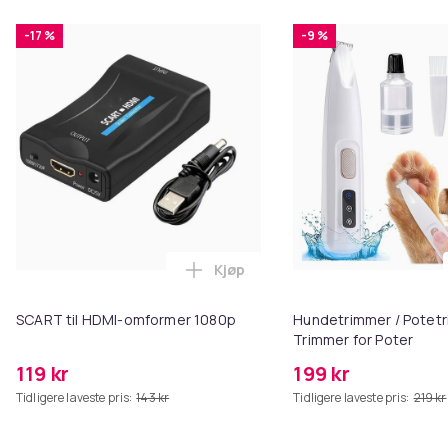
-17 %
-9 %
Kjøp
Legg SCART til HDMI-omformer 1
SCART til HDMI-omformer 1080p
Hundetrimmer / Potetr
Trimmer for Poter
119 kr
199 kr
Tidligere laveste pris:
143 kr
Tidligere laveste pris:
219 kr