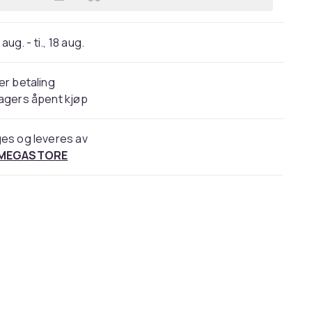
Legg Northern Emporium | Søren M. 
 aug. - ti., 18 aug.
er betaling
agers åpent kjøp
es og leveres av
 MEGASTORE