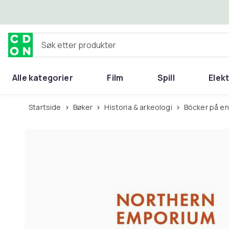
Hopp til hovedinnhold
Søk etter produkter
Alle kategorier
Film
Spill
Elek
Startside
Bøker
Historia & arkeologi
Böcker på e