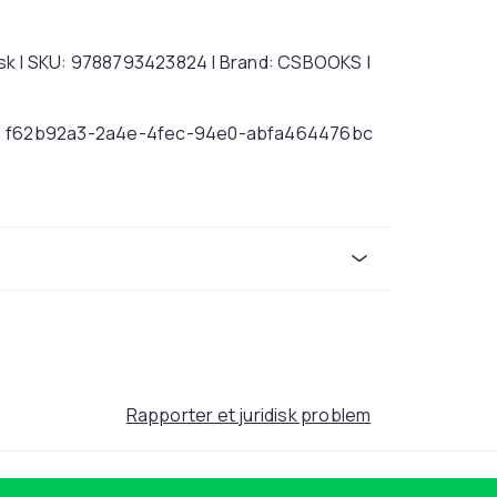
lsk | SKU: 9788793423824 | Brand: CSBOOKS |
f62b92a3-2a4e-4fec-94e0-abfa464476bc
Rapporter et juridisk problem