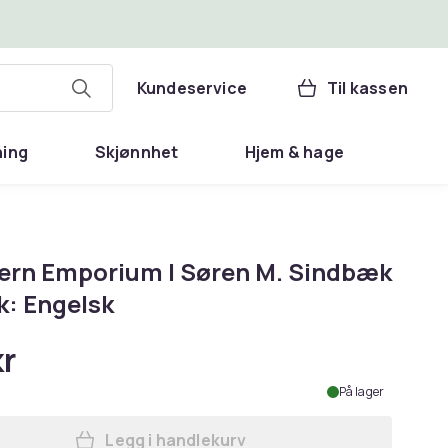
Kundeservice
Til kassen
ning
Skjønnhet
Hjem & hage
ern Emporium | Søren M. Sindbæk
k: Engelsk
kr
På lager
Legg i handlekurv