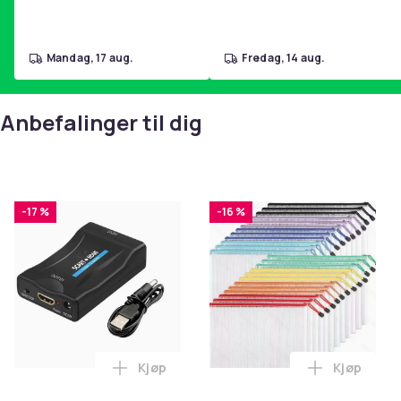
mandag, 17 aug.
fredag, 14 aug.
Anbefalinger til dig
-17 %
-16 %
Kjøp
Kjøp
Legg SCART til HDMI-omformer 1080p i 
Legg Netti