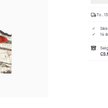
To., 13
Sikk
14 d
Selg
CS