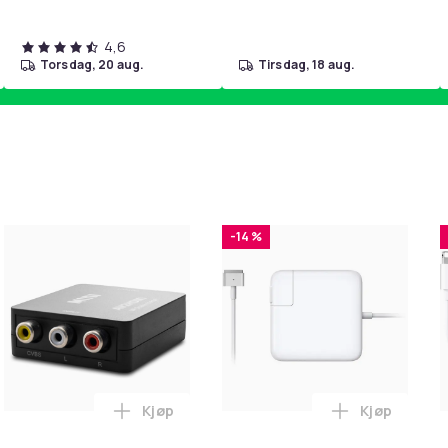
4,6
torsdag, 20 aug.
tirsdag, 18 aug.
-14 %
Kjøp
Kjøp
handlekurven
ngposer i A4-størrelse - 24 stk. i handlekurven
Legg RCA til HDMI Converter 1080p - Adap
Legg Lader 