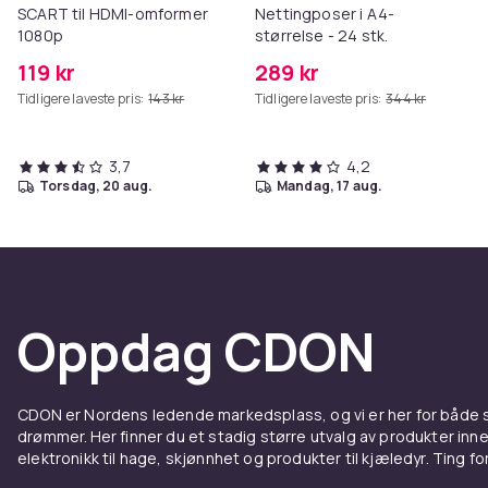
SCART til HDMI-omformer
Nettingposer i A4-
1080p
størrelse - 24 stk.
119 kr
289 kr
Tidligere laveste pris:
143 kr
Tidligere laveste pris:
344 kr
3,7
4,2
torsdag, 20 aug.
mandag, 17 aug.
Oppdag CDON
CDON er Nordens ledende markedsplass, og vi er her for både
drømmer. Her finner du et stadig større utvalg av produkter inne
elektronikk til hage, skjønnhet og produkter til kjæledyr. Ting for 