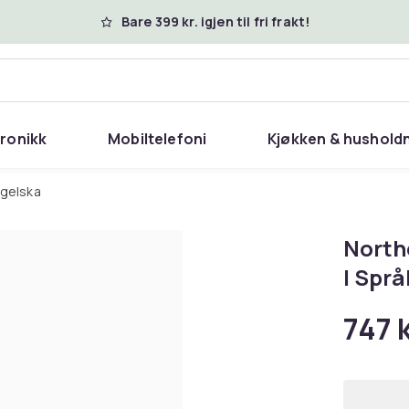
Bare 399 kr. igjen til fri frakt!
tronikk
Mobiltelefoni
Kjøkken & hushold
ngelska
North
| Språ
747 