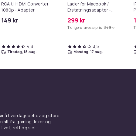
RCA til HDMI Converter
Lader for Macbook /
i
1080p - Adapter
Erstatningsadapter -
P
MagSafe Gen 2 - 45W
+
149 kr
299 kr
Tidligere laveste pris:
349 kr
T
4,3
3,5
tirsdag, 18 aug.
mandag, 17 aug.
 små hverdagsbehov og store
n alt fra gaming, leker og
livet, rett og slett.