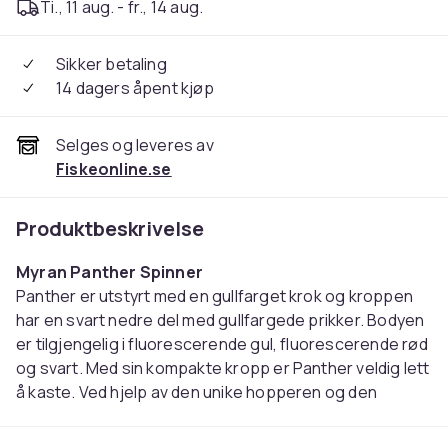
Ti., 11 aug. - fr., 14 aug.
Sikker betaling
14 dagers åpent kjøp
Selges og leveres av
Fiskeonline.se
Produktbeskrivelse
Myran Panther Spinner
Panther er utstyrt med en gullfarget krok og kroppen
har en svart nedre del med gullfargede prikker. Bodyen
er tilgjengelig i fluorescerende gul, fluorescerende rød
og svart. Med sin kompakte kropp er Panther veldig lett
å kaste. Ved hjelp av den unike hopperen og den
balanserte scenen starter spinneren umiddelbart. En
go-to spinner for all rovfisk.