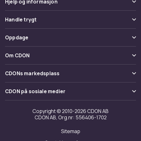
Hjelp og informasjon
Vanlige spørsmål
Handle trygt
Spor pakke
Betaling
Oppdage
Angre & returner her
Levering
Kategorier
Kontakt oss
Om CDON
Vilkår & policy
Varemerker
Om oss
Tilbakekallinger
CDONs markedsplass
Guider
Kundeanmeldelser
Merchant Help Center
CDON på sosiale medier
Jobbe på CDON
Investor relations
Copyright © 2010-2026 CDON AB
CDON AB, Org.nr: 556406-1702
Tilgjengelighet
Sitemap