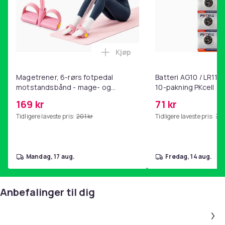
Kjøp
Legg Magetrener, 6-rørs fotp
Magetrener, 6-rørs fotpedal
Batteri AG10 / LR1130
motstandsbånd - mage- og
10-pakning PKcell
kjernetrening, yoga og
169 kr
71 kr
hjemmegymnastikk Pink
Tidligere laveste pris:
201 kr
Tidligere laveste pris:
76 
mandag, 17 aug.
fredag, 14 aug.
Anbefalinger til dig