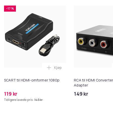
-17 %
Kjøp
Legg SCART til HDMI-omformer 1
SCART til HDMI-omformer 1080p
RCA til HDMI Converter
Adapter
119 kr
149 kr
Tidligere laveste pris:
143 kr