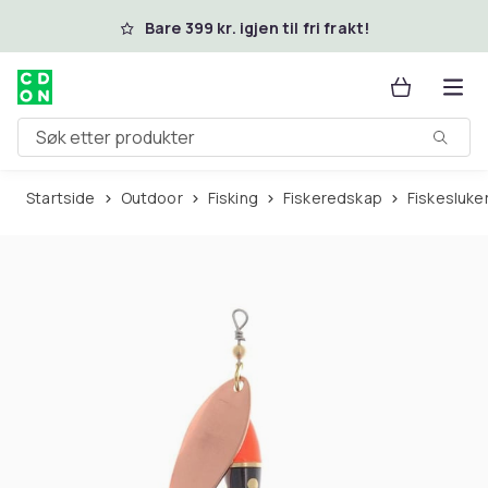
Hopp til hovedinnhold
Bare 399 kr. igjen til fri frakt!
Søk etter produkter
Startside
Outdoor
Fisking
Fiskeredskap
Fiskesluke