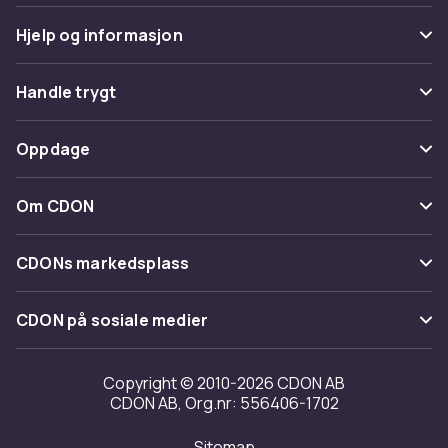
Hjelp og informasjon
Vanlige spørsmål
Handle trygt
Spor pakke
Betaling
Oppdage
Angre & returner her
Levering
Kategorier
Kontakt oss
Om CDON
Vilkår & policy
Varemerker
Om oss
Tilbakekallinger
CDONs markedsplass
Guider
Kundeanmeldelser
Merchant Help Center
CDON på sosiale medier
Jobbe på CDON
Investor relations
Copyright © 2010-2026 CDON AB
CDON AB, Org.nr: 556406-1702
Tilgjengelighet
Sitemap