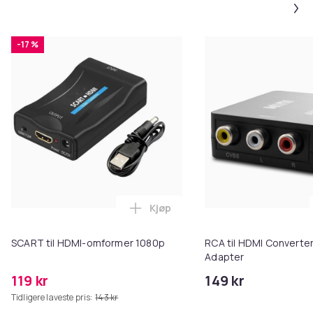
-17 %
Kjøp
Legg SCART til HDMI-omformer 1
SCART til HDMI-omformer 1080p
RCA til HDMI Converter
Adapter
119 kr
149 kr
Tidligere laveste pris:
143 kr