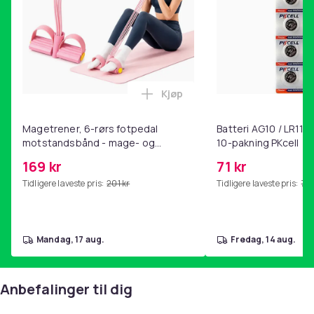
deres øjne mod solen, mens de samtidig tilpasser sig
ændrede lysforhold med en hurtig flip.
UV400-beskyttelse, polariseret og anti - reflekterende
bredde på linse: ca. 61 mm /S/8G P>
Farve: Grøn
Kjøp
De fleste af brillermodellerne på markedet!
Legg Magetrener, 6-rørs fotp
Artikkel nr.
Magetrener, 6-rørs fotpedal
Batteri AG10 / LR1130
5c4eac0d-78fe-4c39-8ee2-168177f11be6
motstandsbånd - mage- og
10-pakning PKcell
kjernetrening, yoga og
169 kr
71 kr
Produktsikkerhetsinformasjon
hjemmegymnastikk Pink
Tidligere laveste pris:
201 kr
Tidligere laveste pris:
76 
mandag, 17 aug.
fredag, 14 aug.
Anbefalinger til dig