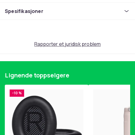
størrelse.
Spesifikasjoner
Mens mange agn imiterer agnfisk som suter, mort og
annen småfisk, ser Monkey Fry mer ut som en liten fisk.
minnow at abbor virkelig har vanskelig å motstå.
Monkey Fry er et perfekt agn å fiske med Dropshot-
Rapporter et juridisk problem
rigg, men det fungerer også å fiske med vanlig
pilkehode eller med Texas/Carolina-rigg.
Sjekk ut Team Galant på Youtube når de fisker
Lignende toppselgere
dropshot med Monkey Steke. Resultatet er
enestående og de har virkelig store sitteplasser, noe
som er godt dokumentert i filmene deres. Vi i
-10 %
Fiskeonline har også prøvd Monkey Fry med meget
godt resultat og vi kan på det sterkeste anbefale dette
agnet for å lykkes i fisket ditt.
Monkey Fry har en størrelse på 7cm og kommer i en