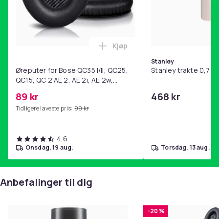
pakke med 16 stk.
br>
Riggingtips:
Kjøp
Legg Øreputer for Bose QC35 I/
1. På en dropshot-rigg, spesielt når vannet er kaldt
Stanley
Øreputer for Bose QC35 I/II, QC25,
Stanley trakte 0,7 l,
(vinter, sen høst, tidlig på våren). En av våre absolutte
QC15, QC 2 AE 2, AE 2i, AE 2w,
favorittteknikker under disse forholdene.
SoundTrue, SoundLink Black
89 kr
468 kr
2. På en Texas/Carolina-rigg.
Tidligere laveste pris:
99 kr
3. Fungerer også godt på jigghode, størrelse 2/0.
4,6
onsdag, 19 aug.
torsdag, 13 aug.
Farge
Motoroil
Størrelse
Anbefalinger til dig
7 cm
Vekt, gram
-20 %
50