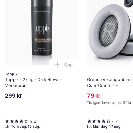
Artikkel nr.
3fc78abb-1d04-4f24-807c-8a368676ccd8
Produktsikkerhetsinformasjon
Kjøp
Legg Toppik - 27,5g - Dark Brow
Toppik
Toppik - 27,5g - Dark Brown -
Øreputer kompatible 
Mørkebrun
QuietComfort -
QC35/QC25/QC15/AE2 
299 kr
79 kr
Tidligere laveste pris:
99 kr
4,2
4,4
torsdag, 13 aug.
mandag, 17 aug.