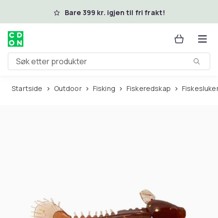
Hopp til hovedinnhold
Bare 399 kr. igjen til fri frakt!
Søk etter produkter
Startside
Outdoor
Fisking
Fiskeredskap
Fiskesluke