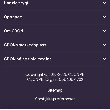
Vanlige spørsmål
Handle trygt
Spor pakke
Betaling
Oppdage
Angre & returner her
Levering
Kategorier
Kontakt oss
Om CDON
Vilkår & policy
Varemerker
Om oss
Tilbakekallinger
CDONs markedsplass
Guider
Kundeanmeldelser
Merchant Help Center
CDON på sosiale medier
Jobbe på CDON
Investor relations
Copyright © 2010-2026 CDON AB
CDON AB, Org.nr: 556406-1702
Tilgjengelighet
Sitemap
Samtykkepreferanser