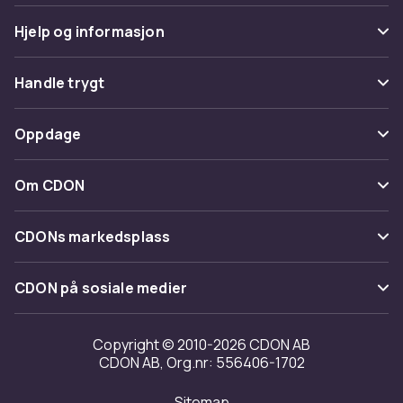
Hjelp og informasjon
Vanlige spørsmål
Handle trygt
Spor pakke
Betaling
Oppdage
Angre & returner her
Levering
Kategorier
Kontakt oss
Om CDON
Vilkår & policy
Varemerker
Om oss
Tilbakekallinger
CDONs markedsplass
Guider
Kundeanmeldelser
Merchant Help Center
CDON på sosiale medier
Jobbe på CDON
Investor relations
Copyright © 2010-2026 CDON AB
CDON AB, Org.nr: 556406-1702
Tilgjengelighet
Sitemap