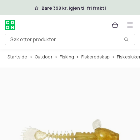
Hopp til hovedinnhold
Bare 399 kr. igjen til fri frakt!
Søk etter produkter
Startside
Outdoor
Fisking
Fiskeredskap
Fiskesluke