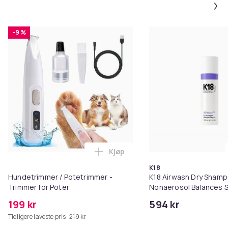
Artikkel nr.
a4658b04-5f59-48dc-9f22-33147f83aff3
-9 %
Produktsikkerhetsinformasjon
Kjøp
Legg Hundetrimmer / Potetrimme
K18
Hundetrimmer / Potetrimmer -
K18 Airwash Dry Sham
Trimmer for Poter
Nonaerosol Balances S
Controls Excess Oil
199 kr
594 kr
Tidligere laveste pris:
219 kr