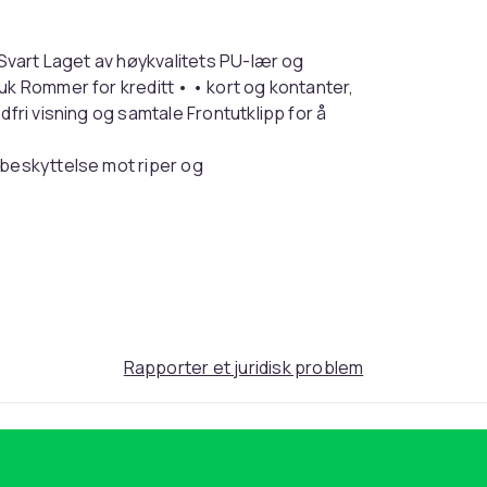
 Svart Laget av høykvalitets PU-lær og
uk Rommer for kreditt • • kort og kontanter,
dfri visning og samtale Frontutklipp for å
 beskyttelse mot riper og
Black
100
Rapporter et juridisk problem
e421040e-76dd-5b37-ae92-c68397f64092