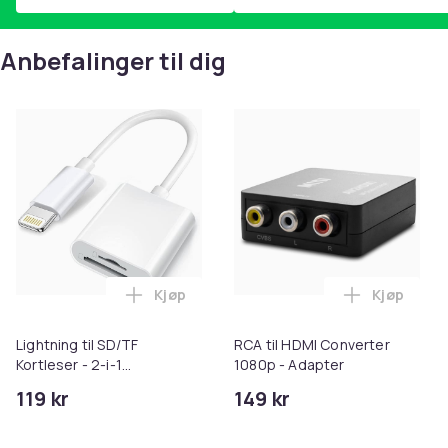
Anbefalinger til dig
Kjøp
Kjøp
Legg Lightning til SD/TF Kortleser - 2-i-
Legg RCA t
Lightning til SD/TF
RCA til HDMI Converter
Kortleser - 2-i-1
1080p - Adapter
Minnekortadapter til
119 kr
149 kr
iPhone/iPad