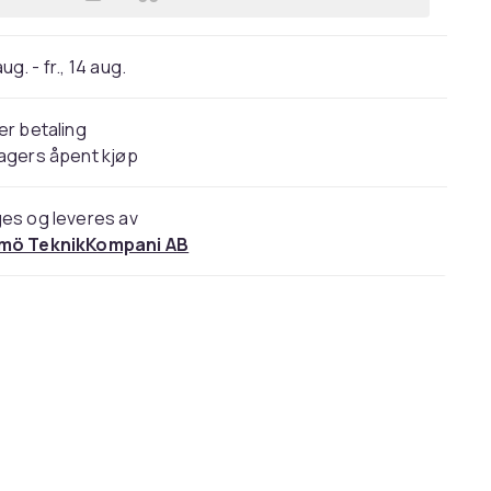
Legg LC.IMEEKE Til Google Pixel 9 Pr
 aug. - fr., 14 aug.
er betaling
agers åpent kjøp
es og leveres av
mö TeknikKompani AB