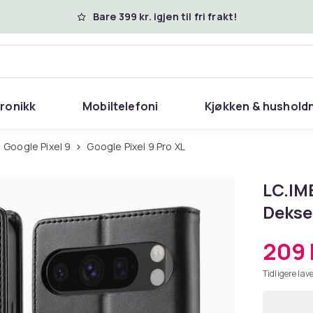
Bare 399 kr. igjen til fri frakt!
tronikk
Mobiltelefoni
Kjøkken & hushold
Google Pixel 9
Google Pixel 9 Pro XL
LC.IME
Deksel
209 
Tidligere lave