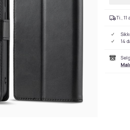
Ti., 11
Sikk
14 d
Selg
Mal