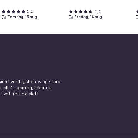
5,0
4,3
torsdag, 13 aug.
fredag, 14 aug.
 små hverdagsbehov og store
n alt fra gaming, leker og
livet, rett og slett.