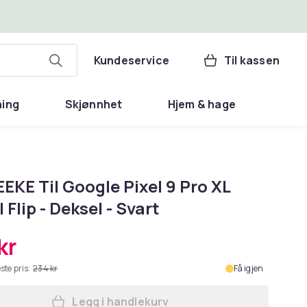
Kundeservice
Til kassen
ning
Skjønnhet
Hjem & hage
EKE Til Google Pixel 9 Pro XL
 Flip - Deksel - Svart
kr
ste pris:
234 kr
Få igjen
Legg i handlekurv