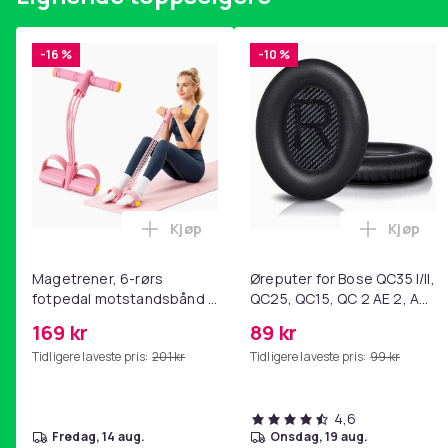
-16 %
-10 %
Kjøp
Kjøp
Legg Magetrener, 6-rørs fotpedal mot
Legg Øre
Magetrener, 6-rørs
Øreputer for Bose QC35 I/II,
fotpedal motstandsbånd -
QC25, QC15, QC 2 AE 2, AE
mage- og kjernetrening,
2i, AE 2w, SoundTrue,
169 kr
89 kr
yoga og
SoundLink Black
Tidligere laveste pris:
201 kr
Tidligere laveste pris:
99 kr
hjemmegymnastikk Pink
4,6
fredag, 14 aug.
onsdag, 19 aug.