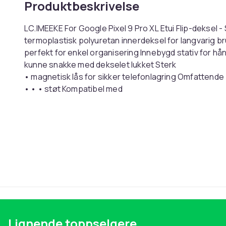
Produktbeskrivelse
LC.IMEEKE For Google Pixel 9 Pro XL Etui Flip-deksel -
termoplastisk polyuretan innerdeksel for langvarig br
perfekt for enkel organisering Innebygd stativ for hån
kunne snakke med dekselet lukket Sterk
• magnetisk lås for sikker telefonlagring Omfattende
• • • støt Kompatibel med
: Google Pixel 9 Pro XL
Pakken inneholder : 1 x lærveske (ingen
annet tilbehør inkludert)
Farge
Vekt, gram
Artikkel nr.
Produktsikkerhetsinformasjon
Lignende toppselgere