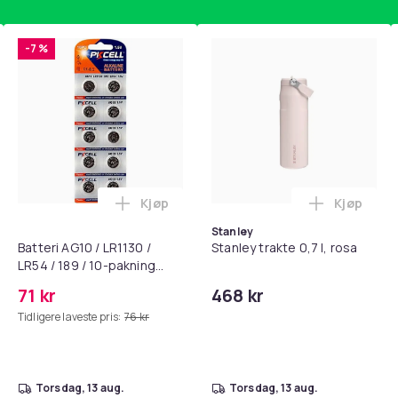
-7 %
Kjøp
Kjøp
standsbånd - mage- og kjernetrening, yoga og hjemmegymnast
puter for Bose QC35 I/II, QC25, QC15, QC 2 AE 2, AE 2i, AE 2w,
Legg Batteri AG10 / LR1130 / LR54 / 189 
Legg Stanl
Stanley
Batteri AG10 / LR1130 /
Stanley trakte 0,7 l, rosa
LR54 / 189 / 10-pakning
PKcell
71 kr
468 kr
Tidligere laveste pris:
76 kr
torsdag, 13 aug.
torsdag, 13 aug.