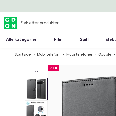
Hopp til hovedinnhold
Søk etter produkter
Alle kategorier
Film
Spill
Elek
Startside
Mobiltelefoni
Mobiltelefoner
Google
-11 %