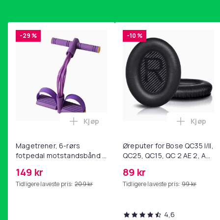
-29 %
-10 %
Kjøp
Kjøp
Legg Magetrener, 6-rørs fotpedal mot
Legg Øre
Magetrener, 6-rørs
Øreputer for Bose QC35 I/II,
fotpedal motstandsbånd -
QC25, QC15, QC 2 AE 2, AE
mage- og kjernetrening,
2i, AE 2w, SoundTrue,
149 kr
89 kr
yoga og
SoundLink Black
Tidligere laveste pris:
209 kr
Tidligere laveste pris:
99 kr
hjemmegymnastikk Purple
4,6