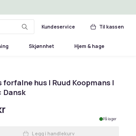
Kundeservice
Til kassen
ning
Skjønnhet
Hjem & hage
s forfalne hus | Ruud Koopmans |
: Dansk
kr
På lager
Legg i handlekurv