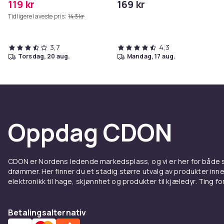
119 kr
169 kr
Tidligere laveste pris:
143 kr
3,7
4,3
torsdag, 20 aug.
mandag, 17 aug.
Oppdag CDON
CDON er Nordens ledende markedsplass, og vi er her for både
drømmer. Her finner du et stadig større utvalg av produkter inne
elektronikk til hage, skjønnhet og produkter til kjæledyr. Ting for 
Betalingsalternativ