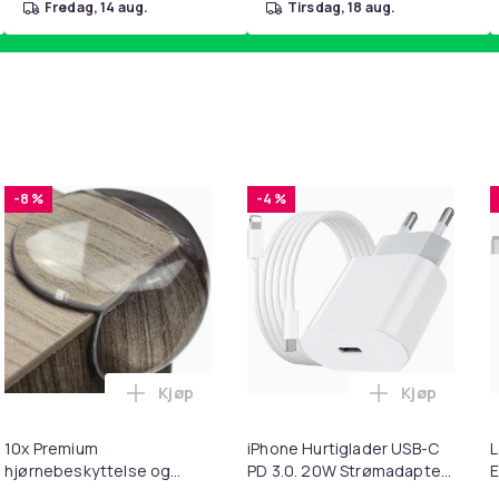
fredag, 14 aug.
tirsdag, 18 aug.
-8 %
-4 %
Kjøp
Kjøp
handlekurven
 - Fidget Spinners med Sugekopp for Barn i handlekurven
Legg 10x Premium hjørnebeskyttelse og ka
Legg iPhone
10x Premium
iPhone Hurtiglader USB-C
L
hjørnebeskyttelse og
PD 3.0. 20W Strømadapter
E
kantbeskyttelse for barn
+ Kabel
M