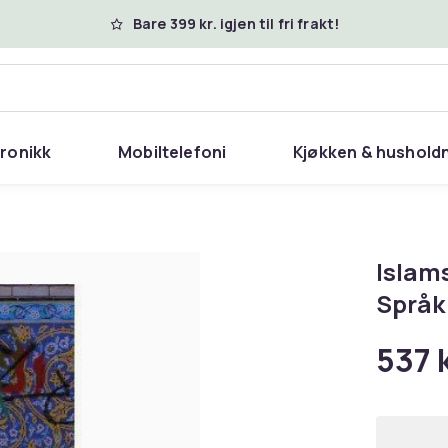
Bare 399 kr. igjen til fri frakt!
tronikk
Mobiltelefoni
Kjøkken & hushold
Islam
Språk
537 