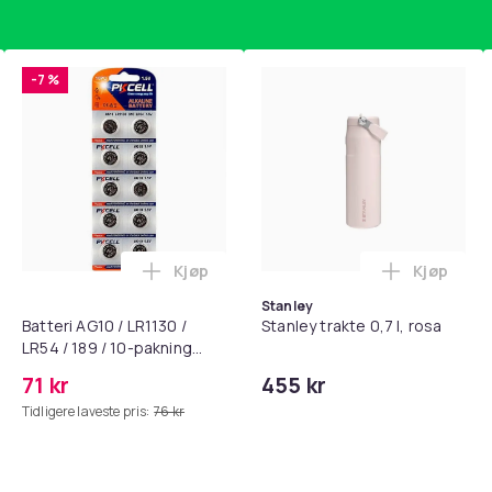
-7 %
Kjøp
Kjøp
standsbånd - mage- og kjernetrening, yoga og hjemmegymnast
puter for Bose QC35 I/II, QC25, QC15, QC 2 AE 2, AE 2i, AE 2w,
Legg Batteri AG10 / LR1130 / LR54 / 189 
Legg Stanl
Stanley
Batteri AG10 / LR1130 /
Stanley trakte 0,7 l, rosa
LR54 / 189 / 10-pakning
PKcell
71 kr
455 kr
Tidligere laveste pris:
76 kr