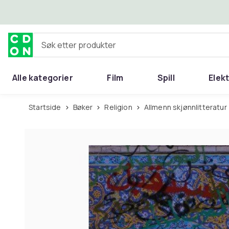
Hopp til hovedinnhold
Søk etter produkter
Alle kategorier
Film
Spill
Elek
Startside
Bøker
Religion
Allmenn skjønnlitteratur