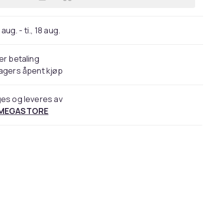
Legg Islams forfalne hus | Ruud Ko
 aug. - ti., 18 aug.
er betaling
agers åpent kjøp
es og leveres av
 MEGASTORE