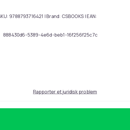
| SKU: 9788793716421 | Brand: CSBOOKS | EAN:
888430d6-5389-4e6d-beb1-16f256f25c7c
Rapporter et juridisk problem