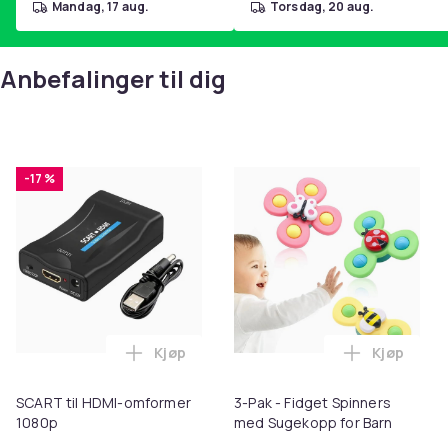
mandag, 17 aug.
torsdag, 20 aug.
Anbefalinger til dig
-17 %
Kjøp
Kjøp
Legg SCART til HDMI-omformer 1080p i 
Legg 3-Pak
SCART til HDMI-omformer
3-Pak - Fidget Spinners
1080p
med Sugekopp for Barn