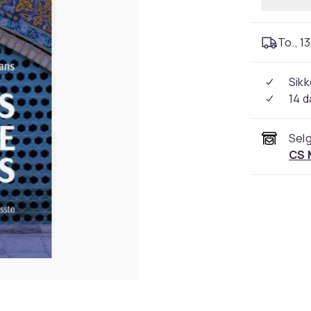
To., 13
Sikk
14 d
Selg
CS