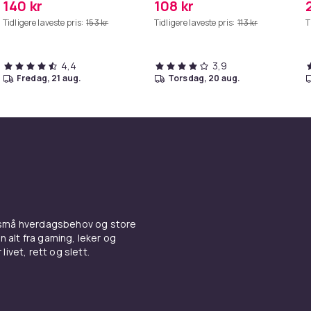
140 kr
108 kr
Tidligere laveste pris:
153 kr
Tidligere laveste pris:
113 kr
T
4,4
3,9
fredag, 21 aug.
torsdag, 20 aug.
 små hverdagsbehov og store
n alt fra gaming, leker og
livet, rett og slett.