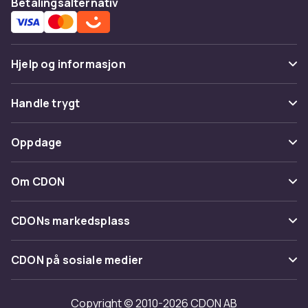
Betalingsalternativ
Hjelp og informasjon
Vanlige spørsmål
Handle trygt
Spor pakke
Betaling
Oppdage
Angre & returner her
Levering
Kategorier
Kontakt oss
Om CDON
Vilkår & policy
Varemerker
Om oss
Tilbakekallinger
CDONs markedsplass
Guider
Kundeanmeldelser
Merchant Help Center
CDON på sosiale medier
Jobbe på CDON
Investor relations
Copyright © 2010-2026 CDON AB