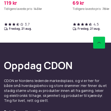
119 kr
69 kr
Tidligere laveste pris:
143 kr
Tidligere laveste pris:
78 kr
3,7
4,5
fredag, 21 aug.
fredag, 21 aug.
Oppdag CDON
CDON er Nordens ledende markedsplass, og vi er her for
både små hverdagsbehov og store drømmer. Her finner du et
stadig større utvalg av produkter innen alt fra gaming, leker
og elektronikk til hage, skjønnhet og produkter til kjæledyr.
Ting for livet, rett og slett.