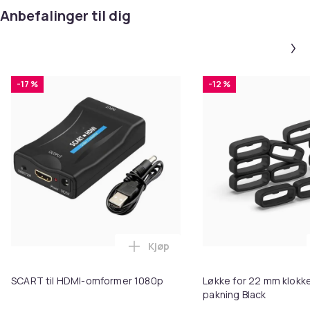
Anbefalinger til dig
-17 %
-12 %
Kjøp
Legg SCART til HDMI-omformer 1
SCART til HDMI-omformer 1080p
Løkke for 22 mm klokke
pakning Black