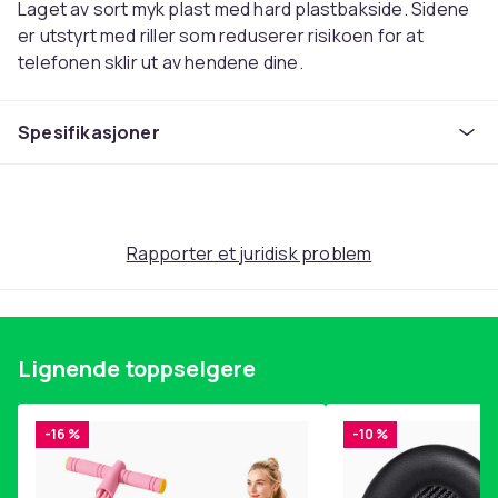
Laget av sort myk plast med hard plastbakside. Sidene
er utstyrt med riller som reduserer risikoen for at
telefonen sklir ut av hendene dine.
Alle knappene er dekket for ekstra beskyttelse, men
Spesifikasjoner
med et tynnere lag slik at du fortsatt kan bruke dem
uten problemer. Perfekt kuttede hull for kamera, lader,
AUX etc. Overflaten på mobildeksel er perfekt for å
feste kortvesker / kortholdere eller mobilringer uten å
skade overflaten.
Rapporter et juridisk problem
Passer til følgende modeller: iPhone XR
Materiale: TPU (myk plast) og bakside i hard plast
Fargeramme: Matt svart
Lignende toppselgere
< li>Laget helt tilpasset telefonens størrelse,
knapper og kamerahull
-16 %
-10 %
Mobildeksel motstår riper, støv, smuss og støt