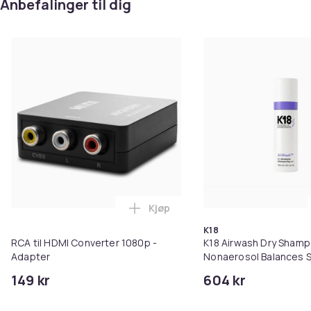
Anbefalinger til dig
Kjøp
Legg RCA til HDMI Converter 108
K18
RCA til HDMI Converter 1080p -
K18 Airwash Dry Sham
Adapter
Nonaerosol Balances S
Controls Excess Oil
149 kr
604 kr