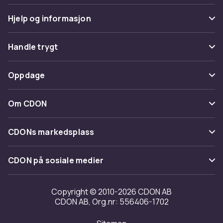
Hjelp og informasjon
Vanlige spørsmål
Handle trygt
Spor pakke
Betaling
Oppdage
Angre & returner her
Levering
Kategorier
Kontakt oss
Om CDON
Vilkår & policy
Varemerker
Om oss
Tilbakekallinger
CDONs markedsplass
Guider
Kundeanmeldelser
Merchant Help Center
CDON på sosiale medier
Jobbe på CDON
Investor relations
Copyright © 2010-2026 CDON AB
CDON AB, Org.nr: 556406-1702
Tilgjengelighet