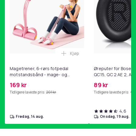
Farge
MultiColor
Vekt, gram
45
Artikkel nr.
730ae73d-6929-4623-95ba-9e69b831391e
Produktsikkerhetsinformasjon
Kjøp
Legg Magetrener, 6-rørs fotp
Magetrener, 6-rørs fotpedal
Øreputer for Bose QC
motstandsbånd - mage- og
QC15, QC 2 AE 2, AE 
kjernetrening, yoga og
SoundTrue, SoundLin
169 kr
89 kr
hjemmegymnastikk Pink
Tidligere laveste pris:
201 kr
Tidligere laveste pris:
99 
4,6
fredag, 14 aug.
onsdag, 19 aug.