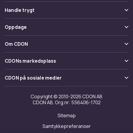
Vanlige spørsmål
Handle trygt
Spor pakke
Betaling
Oppdage
Angre & returner her
Levering
Kategorier
Kontakt oss
Om CDON
Vilkår & policy
Varemerker
Om oss
Tilbakekallinger
CDONs markedsplass
Guider
Kundeanmeldelser
Merchant Help Center
CDON på sosiale medier
Jobbe på CDON
Investor relations
Copyright © 2010-2026 CDON AB
CDON AB, Org.nr: 556406-1702
Tilgjengelighet
Sitemap
Samtykkepreferanser