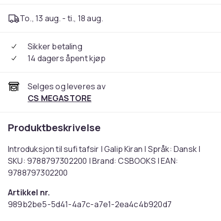
To., 13 aug. - ti., 18 aug.
Sikker betaling
14 dagers åpent kjøp
Selges og leveres av
CS MEGASTORE
Produktbeskrivelse
Introduksjon til sufi tafsir | Galip Kiran | Språk: Dansk |
SKU: 9788797302200 | Brand: CSBOOKS | EAN:
9788797302200
Artikkel nr.
989b2be5-5d41-4a7c-a7e1-2ea4c4b920d7