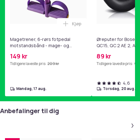
Kjøp
Legg Magetrener, 6-rørs fotp
Magetrener, 6-rørs fotpedal
Øreputer for Bose QC
motstandsbånd - mage- og
QC15, QC 2 AE 2, AE 
kjernetrening, yoga og
SoundTrue, SoundLin
149 kr
89 kr
hjemmegymnastikk Purple
Tidligere laveste pris:
209 kr
Tidligere laveste pris:
99 
4,6
mandag, 17 aug.
torsdag, 20 aug.
Anbefalinger til dig