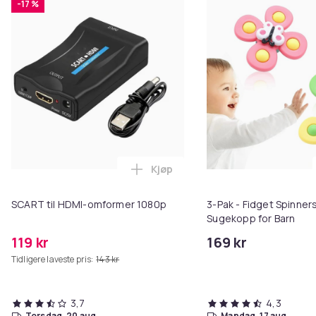
-17 %
Kjøp
Legg SCART til HDMI-omformer 1
SCART til HDMI-omformer 1080p
3-Pak - Fidget Spinne
Sugekopp for Barn
119 kr
169 kr
Tidligere laveste pris:
143 kr
3,7
4,3
torsdag, 20 aug.
mandag, 17 aug.