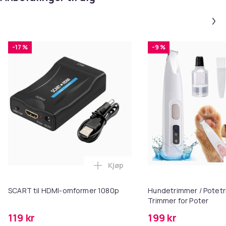
-17 %
-9 %
Kjøp
Legg SCART til HDMI-omformer 1
SCART til HDMI-omformer 1080p
Hundetrimmer / Potetr
Trimmer for Poter
119 kr
199 kr