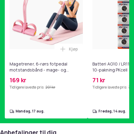
Kjøp
Legg Magetrener, 6-rørs fotp
Magetrener, 6-rørs fotpedal
Batteri AG10 / LR1130
motstandsbånd - mage- og
10-pakning PKcell
kjernetrening, yoga og
169 kr
71 kr
hjemmegymnastikk Pink
Tidligere laveste pris:
201 kr
Tidligere laveste pris:
76 
mandag, 17 aug.
fredag, 14 aug.
Anbefalinger til dig