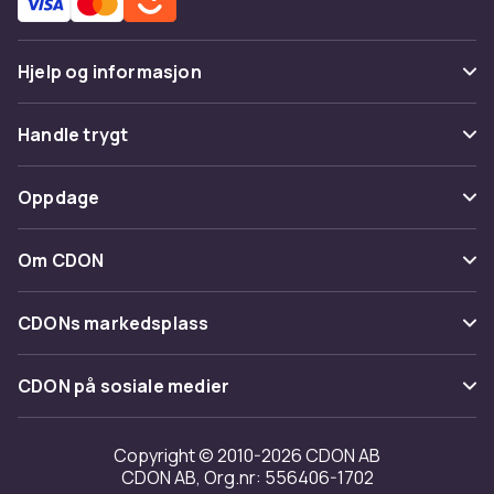
Hjelp og informasjon
Vanlige spørsmål
Handle trygt
Spor pakke
Betaling
Oppdage
Angre & returner her
Levering
Kategorier
Kontakt oss
Om CDON
Vilkår & policy
Varemerker
Om oss
Tilbakekallinger
CDONs markedsplass
Guider
Kundeanmeldelser
Merchant Help Center
CDON på sosiale medier
Jobbe på CDON
Investor relations
Copyright © 2010-2026 CDON AB
CDON AB, Org.nr: 556406-1702
Tilgjengelighet