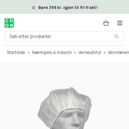
Hopp til hovedinnhold
Bare 399 kr. igjen til fri frakt!
Søk etter produkter
Startside
Næringsliv & industri
Verneutstyr
Servitøru