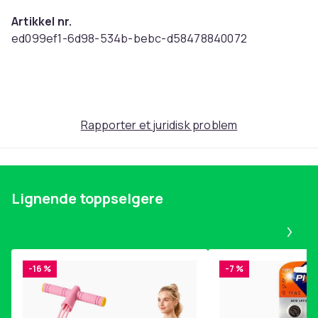
Artikkel nr.
ed099ef1-6d98-534b-bebc-d58478840072
Produktsikkerhetsinformasjon
Rapporter et juridisk problem
Lignende toppselgere
Pa
-16 %
-7 %