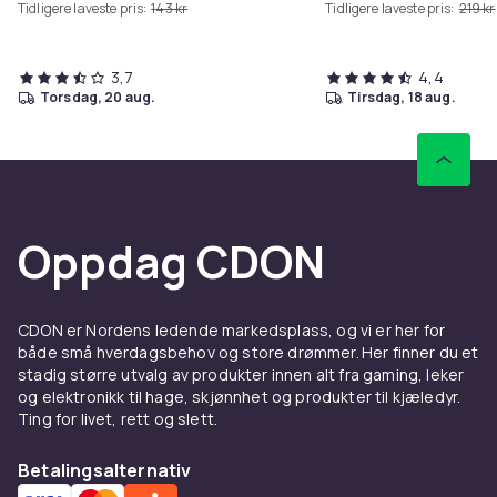
Tidligere laveste pris:
143 kr
Tidligere laveste pris:
219 kr
3,7
4,4
torsdag, 20 aug.
tirsdag, 18 aug.
Oppdag CDON
CDON er Nordens ledende markedsplass, og vi er her for
både små hverdagsbehov og store drømmer. Her finner du et
stadig større utvalg av produkter innen alt fra gaming, leker
og elektronikk til hage, skjønnhet og produkter til kjæledyr.
Ting for livet, rett og slett.
Betalingsalternativ