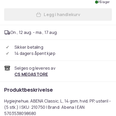
På lager
Legg i handlekurv
Legg Hygiejnehue, ABENA Class
On., 12 aug. - ma., 17 aug.
Sikker betaling
14 dagers åpent kjøp
Selges og leveres av
CS MEGASTORE
Produktbeskrivelse
Hygiejnehue, ABENA Classic, L, 14 gsm, hvid, PP, usteril -
(5 stk.) | SKU: 210750 | Brand: Abena | EAN:
5703538098680